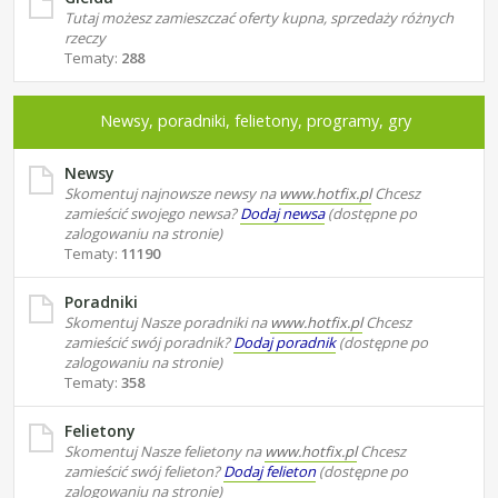
Tutaj możesz zamieszczać oferty kupna, sprzedaży różnych
rzeczy
Tematy:
288
Newsy, poradniki, felietony, programy, gry
Newsy
Skomentuj najnowsze newsy na
www.hotfix.pl
Chcesz
zamieścić swojego newsa?
Dodaj newsa
(dostępne po
zalogowaniu na stronie)
Tematy:
11190
Poradniki
Skomentuj Nasze poradniki na
www.hotfix.pl
Chcesz
zamieścić swój poradnik?
Dodaj poradnik
(dostępne po
zalogowaniu na stronie)
Tematy:
358
Felietony
Skomentuj Nasze felietony na
www.hotfix.pl
Chcesz
zamieścić swój felieton?
Dodaj felieton
(dostępne po
zalogowaniu na stronie)