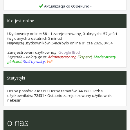
bochen9 i samel15, życzę Wam wszystkiego
Aktualizacja co
60
sekund
najlepszego.
Kto jest online
stukot
•
25 lip 2026, 10:32
bochen9 i samel 15, życzę Wam wszystkiego najlepszego.
Użytkownicy online:
58
:: 1 zarejestrowany, 0 ukrytych i 57 gości
(wg danych z ostatnich 5 minut)
stukot
Najwięcej użytkowników (
•
07 lip 2026, 16:58
5469
) było online 01 cze 2026, 04:54
kominekl, życzę Ci wszystkiego najlepszego.
Zarejestrowani użytkownicy:
Google [Bot]
Legenda – kolory grup:
Administratorzy
,
Eksperci
,
Moderatorzy
stukot
•
18 cze 2026, 14:22
globalni
,
Stali bywalcy
,
VIP
Kaen1227, życzę Ci wszystkiego najlepszego.
stukot
•
17 cze 2026, 21:12
Statystyki
Przez około 10 godzin, jest za darmo w promocji: AI Photo
Stamp Remover 18. Na sharewareonsale
Liczba postów:
238731
• Liczba tematów:
44083
• Liczba
stukot
•
01 cze 2026, 10:40
użytkowników:
72431
• Ostatnio zarejestrowany użytkownik:
Areecki, życzę Ci wszystkiego najlepszego.
nekesir
stukot
•
31 maja 2026, 13:45
leon1956, życzę Ci wszystkiego najlepszego.
o nas