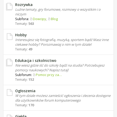
Rozrywka
Luźne tematy, gry forumowe, rozmowy o wszystkim i o
niczym
Subfora:
Dowcipy
,
Blog
Tematy:
563
Hobby
Interesujesz się fotografią, muzyką, sportem bądź Masz inne
ciekawe hobby? Porozmawiaj o nim w tym dziale!
Tematy:
49
Edukacja i szkolnictwo
Nie wiesz gdzie iść do szkoły bądź na studia? Potrzebujesz
pomocy naukowych? Napisz tutaj!
Subforum:
Pomoc przy zadaniach domowych
Tematy:
152
Ogłoszenia
W tym dziale możesz zamieścić ogłoszenia i zlecenia dostępne
dla użytkowników forum komputerowego
Tematy:
170
Giełda