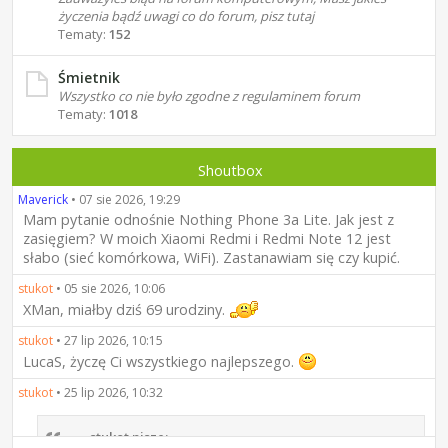
życzenia bądź uwagi co do forum, pisz tutaj
Tematy:
152
Śmietnik
Wszystko co nie było zgodne z regulaminem forum
Tematy:
1018
Shoutbox
Maverick
•
07 sie 2026, 19:29
Mam pytanie odnośnie Nothing Phone 3a Lite. Jak jest z
zasięgiem? W moich Xiaomi Redmi i Redmi Note 12 jest
słabo (sieć komórkowa, WiFi). Zastanawiam się czy kupić.
stukot
•
05 sie 2026, 10:06
XMan, miałby dziś 69 urodziny.
stukot
•
27 lip 2026, 10:15
LucaS, życzę Ci wszystkiego najlepszego.
stukot
•
25 lip 2026, 10:32
stukot pisze: