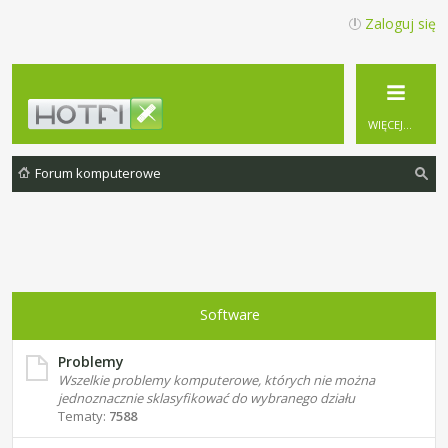
Zaloguj się
WIĘCEJ…
Forum komputerowe
zu
ka
j
Software
Problemy
Wszelkie problemy komputerowe, których nie można
jednoznacznie sklasyfikować do wybranego działu
Tematy:
7588