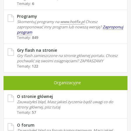
Tematy:
6
Programy
Skomentuj programy na
www.hotfix.pl
Chcesz
zaproponować inny program lub nowszą wersję?
Zaproponuj
program
Tematy:
849
Gry flash na stronie
Gry flash zamieszczone na stronie głównej portalu. Chcesz
pochwalić się swoimi osiągnięciami? ZAPRASZAMY
Tematy:
122
Organizacyjne
O stronie głównej
Zauważyłeś błąd, Masz jakieś życzenia bądź uwagi co do
strony głównej, pisz tutaj
Tematy:
57
O forum
Zauważyłeś błąd na forum komputerowym, Masz jakieś