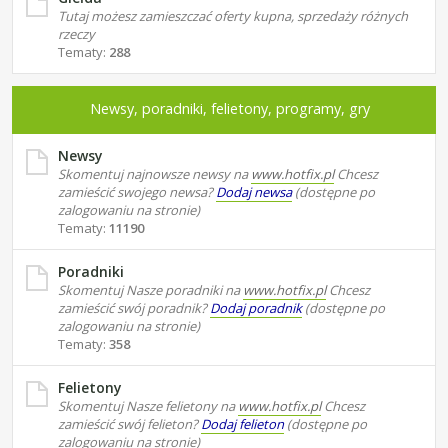
Tutaj możesz zamieszczać oferty kupna, sprzedaży różnych
rzeczy
Tematy:
288
Newsy, poradniki, felietony, programy, gry
Newsy
Skomentuj najnowsze newsy na
www.hotfix.pl
Chcesz
zamieścić swojego newsa?
Dodaj newsa
(dostępne po
zalogowaniu na stronie)
Tematy:
11190
Poradniki
Skomentuj Nasze poradniki na
www.hotfix.pl
Chcesz
zamieścić swój poradnik?
Dodaj poradnik
(dostępne po
zalogowaniu na stronie)
Tematy:
358
Felietony
Skomentuj Nasze felietony na
www.hotfix.pl
Chcesz
zamieścić swój felieton?
Dodaj felieton
(dostępne po
zalogowaniu na stronie)