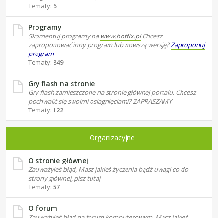
Tematy:
6
Programy
Skomentuj programy na
www.hotfix.pl
Chcesz
zaproponować inny program lub nowszą wersję?
Zaproponuj
program
Tematy:
849
Gry flash na stronie
Gry flash zamieszczone na stronie głównej portalu. Chcesz
pochwalić się swoimi osiągnięciami? ZAPRASZAMY
Tematy:
122
Organizacyjne
O stronie głównej
Zauważyłeś błąd, Masz jakieś życzenia bądź uwagi co do
strony głównej, pisz tutaj
Tematy:
57
O forum
Zauważyłeś błąd na forum komputerowym, Masz jakieś