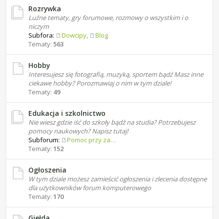
Rozrywka
Luźne tematy, gry forumowe, rozmowy o wszystkim i o
niczym
Subfora:
Dowcipy
,
Blog
Tematy:
563
Hobby
Interesujesz się fotografią, muzyką, sportem bądź Masz inne
ciekawe hobby? Porozmawiaj o nim w tym dziale!
Tematy:
49
Edukacja i szkolnictwo
Nie wiesz gdzie iść do szkoły bądź na studia? Potrzebujesz
pomocy naukowych? Napisz tutaj!
Subforum:
Pomoc przy zadaniach domowych
Tematy:
152
Ogłoszenia
W tym dziale możesz zamieścić ogłoszenia i zlecenia dostępne
dla użytkowników forum komputerowego
Tematy:
170
Giełda