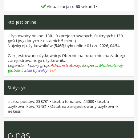
bochen9 i samel15, życzę Wam wszystkiego
Aktualizacja co
60
sekund
najlepszego.
Kto jest online
stukot
•
25 lip 2026, 10:32
bochen9 i samel 15, życzę Wam wszystkiego najlepszego.
Użytkownicy online:
130
:: 0 zarejestrowanych, 0 ukrytych i 130
gości (wg danych z ostatnich 5 minut)
stukot
Najwięcej użytkowników (
•
07 lip 2026, 16:58
5469
) było online 01 cze 2026, 04:54
kominekl, życzę Ci wszystkiego najlepszego.
Zarejestrowani użytkownicy: Obecnie na forum nie ma żadnego
zarejestrowanego użytkownika
stukot
•
18 cze 2026, 14:22
Legenda – kolory grup:
Administratorzy
,
Eksperci
,
Moderatorzy
Kaen1227, życzę Ci wszystkiego najlepszego.
globalni
,
Stali bywalcy
,
VIP
stukot
•
17 cze 2026, 21:12
Przez około 10 godzin, jest za darmo w promocji: AI Photo
Statystyki
Stamp Remover 18. Na sharewareonsale
stukot
•
01 cze 2026, 10:40
Liczba postów:
238731
• Liczba tematów:
44083
• Liczba
Areecki, życzę Ci wszystkiego najlepszego.
użytkowników:
72431
• Ostatnio zarejestrowany użytkownik:
nekesir
stukot
•
31 maja 2026, 13:45
leon1956, życzę Ci wszystkiego najlepszego.
o nas