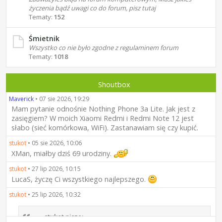
życzenia bądź uwagi co do forum, pisz tutaj
Tematy:
152
Śmietnik
Wszystko co nie było zgodne z regulaminem forum
Tematy:
1018
Shoutbox
Maverick
•
07 sie 2026, 19:29
Mam pytanie odnośnie Nothing Phone 3a Lite. Jak jest z
zasięgiem? W moich Xiaomi Redmi i Redmi Note 12 jest
słabo (sieć komórkowa, WiFi). Zastanawiam się czy kupić.
stukot
•
05 sie 2026, 10:06
XMan, miałby dziś 69 urodziny.
stukot
•
27 lip 2026, 10:15
LucaS, życzę Ci wszystkiego najlepszego.
stukot
•
25 lip 2026, 10:32
stukot pisze: