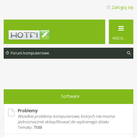
Zaloguj się
WIĘCEJ…
Forum komputerowe
zu
ka
j
Software
Problemy
Wszelkie problemy komputerowe, których nie można
jednoznacznie sklasyfikować do wybranego działu
Tematy:
7588