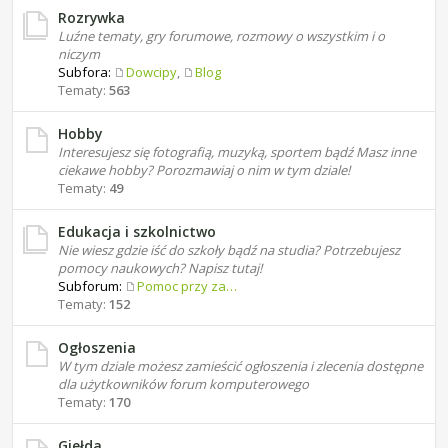
Rozrywka
Luźne tematy, gry forumowe, rozmowy o wszystkim i o
niczym
Subfora:
Dowcipy
,
Blog
Tematy:
563
Hobby
Interesujesz się fotografią, muzyką, sportem bądź Masz inne
ciekawe hobby? Porozmawiaj o nim w tym dziale!
Tematy:
49
Edukacja i szkolnictwo
Nie wiesz gdzie iść do szkoły bądź na studia? Potrzebujesz
pomocy naukowych? Napisz tutaj!
Subforum:
Pomoc przy zadaniach domowych
Tematy:
152
Ogłoszenia
W tym dziale możesz zamieścić ogłoszenia i zlecenia dostępne
dla użytkowników forum komputerowego
Tematy:
170
Giełda