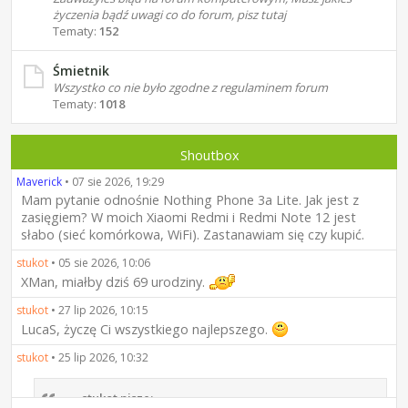
życzenia bądź uwagi co do forum, pisz tutaj
Tematy:
152
Śmietnik
Wszystko co nie było zgodne z regulaminem forum
Tematy:
1018
Shoutbox
Maverick
•
07 sie 2026, 19:29
Mam pytanie odnośnie Nothing Phone 3a Lite. Jak jest z
zasięgiem? W moich Xiaomi Redmi i Redmi Note 12 jest
słabo (sieć komórkowa, WiFi). Zastanawiam się czy kupić.
stukot
•
05 sie 2026, 10:06
XMan, miałby dziś 69 urodziny.
stukot
•
27 lip 2026, 10:15
LucaS, życzę Ci wszystkiego najlepszego.
stukot
•
25 lip 2026, 10:32
stukot pisze: