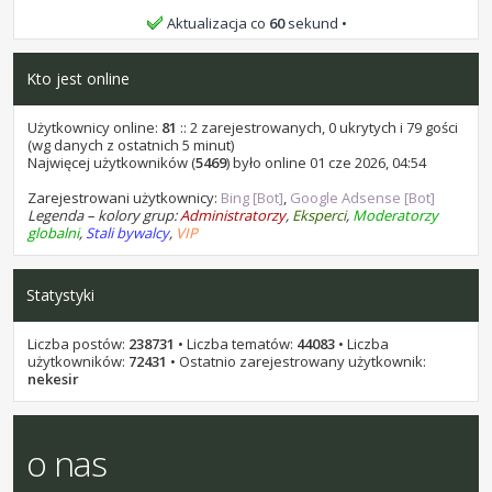
bochen9 i samel15, życzę Wam wszystkiego
Aktualizacja co
60
sekund
najlepszego.
Kto jest online
stukot
•
25 lip 2026, 10:32
bochen9 i samel 15, życzę Wam wszystkiego najlepszego.
Użytkownicy online:
81
:: 2 zarejestrowanych, 0 ukrytych i 79 gości
(wg danych z ostatnich 5 minut)
stukot
Najwięcej użytkowników (
•
07 lip 2026, 16:58
5469
) było online 01 cze 2026, 04:54
kominekl, życzę Ci wszystkiego najlepszego.
Zarejestrowani użytkownicy:
Bing [Bot]
,
Google Adsense [Bot]
Legenda – kolory grup:
Administratorzy
,
Eksperci
,
Moderatorzy
stukot
•
18 cze 2026, 14:22
globalni
,
Stali bywalcy
,
VIP
Kaen1227, życzę Ci wszystkiego najlepszego.
stukot
•
17 cze 2026, 21:12
Statystyki
Przez około 10 godzin, jest za darmo w promocji: AI Photo
Stamp Remover 18. Na sharewareonsale
Liczba postów:
238731
• Liczba tematów:
44083
• Liczba
stukot
•
01 cze 2026, 10:40
użytkowników:
72431
• Ostatnio zarejestrowany użytkownik:
Areecki, życzę Ci wszystkiego najlepszego.
nekesir
stukot
•
31 maja 2026, 13:45
leon1956, życzę Ci wszystkiego najlepszego.
o nas