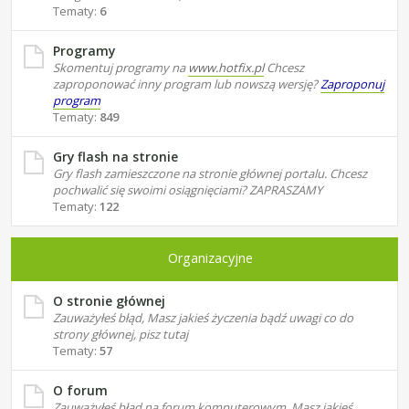
Tematy:
6
Programy
Skomentuj programy na
www.hotfix.pl
Chcesz
zaproponować inny program lub nowszą wersję?
Zaproponuj
program
Tematy:
849
Gry flash na stronie
Gry flash zamieszczone na stronie głównej portalu. Chcesz
pochwalić się swoimi osiągnięciami? ZAPRASZAMY
Tematy:
122
Organizacyjne
O stronie głównej
Zauważyłeś błąd, Masz jakieś życzenia bądź uwagi co do
strony głównej, pisz tutaj
Tematy:
57
O forum
Zauważyłeś błąd na forum komputerowym, Masz jakieś