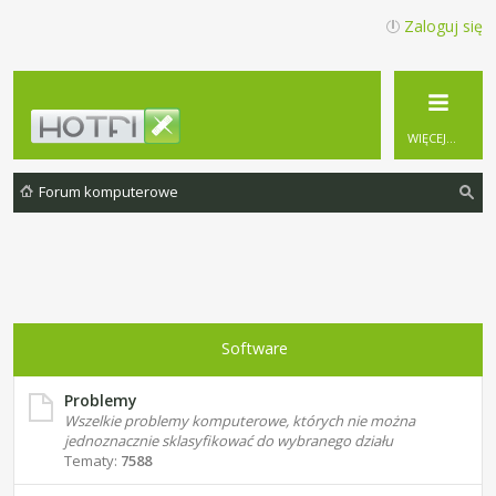
Zaloguj się
WIĘCEJ…
Forum komputerowe
zu
ka
j
Software
Problemy
Wszelkie problemy komputerowe, których nie można
jednoznacznie sklasyfikować do wybranego działu
Tematy:
7588