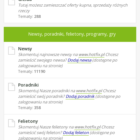
Tutaj możesz zamieszczać oferty kupna, sprzedaży różnych
rzeczy
Tematy:
288
Newsy, poradniki, felietony, programy, gry
Newsy
Skomentuj najnowsze newsy na
www.hotfix.pl
Chcesz
zamieścić swojego newsa?
Dodaj newsa
(dostępne po
zalogowaniu na stronie)
Tematy:
11190
Poradniki
Skomentuj Nasze poradniki na
www.hotfix.pl
Chcesz
zamieścić swój poradnik?
Dodaj poradnik
(dostępne po
zalogowaniu na stronie)
Tematy:
358
Felietony
Skomentuj Nasze felietony na
www.hotfix.pl
Chcesz
zamieścić swój felieton?
Dodaj felieton
(dostępne po
zalogowaniu na stronie)