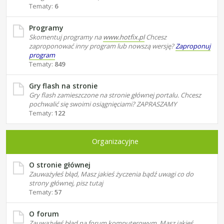
Tematy:
6
Programy
Skomentuj programy na
www.hotfix.pl
Chcesz
zaproponować inny program lub nowszą wersję?
Zaproponuj
program
Tematy:
849
Gry flash na stronie
Gry flash zamieszczone na stronie głównej portalu. Chcesz
pochwalić się swoimi osiągnięciami? ZAPRASZAMY
Tematy:
122
Organizacyjne
O stronie głównej
Zauważyłeś błąd, Masz jakieś życzenia bądź uwagi co do
strony głównej, pisz tutaj
Tematy:
57
O forum
Zauważyłeś błąd na forum komputerowym, Masz jakieś