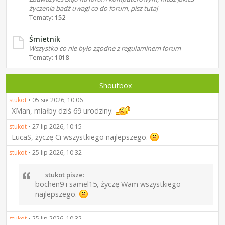
życzenia bądź uwagi co do forum, pisz tutaj
Tematy:
152
Śmietnik
Wszystko co nie było zgodne z regulaminem forum
Tematy:
1018
Shoutbox
stukot
•
05 sie 2026, 10:06
XMan, miałby dziś 69 urodziny.
stukot
•
27 lip 2026, 10:15
LucaS, życzę Ci wszystkiego najlepszego.
stukot
•
25 lip 2026, 10:32
stukot pisze:
bochen9 i samel15, życzę Wam wszystkiego
najlepszego.
stukot
•
25 lip 2026, 10:32