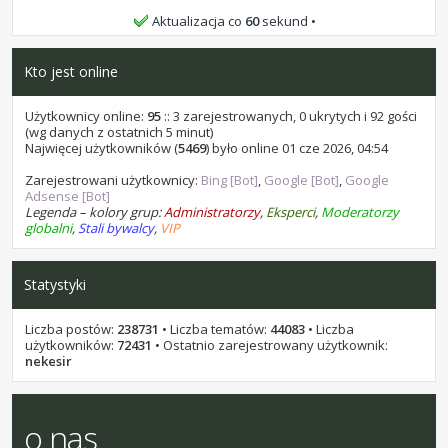
bochen9 i samel 15, życzę Wam wszystkiego najlepszego.
Aktualizacja co
60
sekund
stukot
•
07 lip 2026, 16:58
Kto jest online
kominekl, życzę Ci wszystkiego najlepszego.
stukot
•
18 cze 2026, 14:22
Użytkownicy online:
95
:: 3 zarejestrowanych, 0 ukrytych i 92 gości
Kaen1227, życzę Ci wszystkiego najlepszego.
(wg danych z ostatnich 5 minut)
Najwięcej użytkowników (
5469
) było online 01 cze 2026, 04:54
stukot
•
17 cze 2026, 21:12
Zarejestrowani użytkownicy:
Bing [Bot]
,
Google [Bot]
,
Google
Przez około 10 godzin, jest za darmo w promocji: AI Photo
Adsense [Bot]
Stamp Remover 18. Na sharewareonsale
Legenda – kolory grup:
Administratorzy
,
Eksperci
,
Moderatorzy
globalni
,
Stali bywalcy
,
VIP
stukot
•
01 cze 2026, 10:40
Areecki, życzę Ci wszystkiego najlepszego.
Statystyki
stukot
•
31 maja 2026, 13:45
leon1956, życzę Ci wszystkiego najlepszego.
Liczba postów:
238731
• Liczba tematów:
44083
• Liczba
stukot
•
31 maja 2026, 13:44
użytkowników:
72431
• Ostatnio zarejestrowany użytkownik:
leon1956, życzę Ci wszystkiego najlepszego.
nekesir
o nas