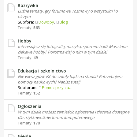
Rozrywka
Luźne tematy, gry forumowe, rozmowy o wszystkim i o
niczym
Subfora:
Dowcipy
,
Blog
Tematy:
563
Hobby
Interesujesz się fotografią, muzyką, sportem bądź Masz inne
ciekawe hobby? Porozmawiaj o nim w tym dziale!
Tematy:
49
Edukacja i szkolnictwo
Nie wiesz gdzie iść do szkoły bądź na studia? Potrzebujesz
pomocy naukowych? Napisz tutaj!
Subforum:
Pomoc przy zadaniach domowych
Tematy:
152
Ogłoszenia
W tym dziale możesz zamieścić ogłoszenia i zlecenia dostępne
dla użytkowników forum komputerowego
Tematy:
170
Giełda