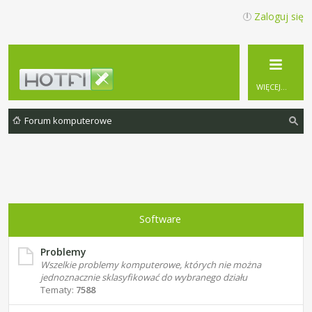
Zaloguj się
WIĘCEJ…
Forum komputerowe
zu
ka
j
Software
Problemy
Wszelkie problemy komputerowe, których nie można
jednoznacznie sklasyfikować do wybranego działu
Tematy:
7588