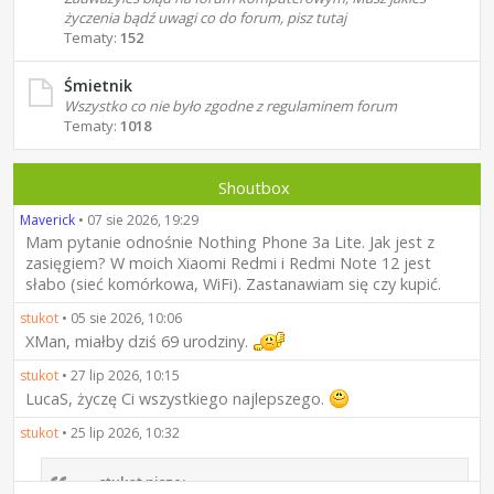
życzenia bądź uwagi co do forum, pisz tutaj
Tematy:
152
Śmietnik
Wszystko co nie było zgodne z regulaminem forum
Tematy:
1018
Shoutbox
Maverick
•
07 sie 2026, 19:29
Mam pytanie odnośnie Nothing Phone 3a Lite. Jak jest z
zasięgiem? W moich Xiaomi Redmi i Redmi Note 12 jest
słabo (sieć komórkowa, WiFi). Zastanawiam się czy kupić.
stukot
•
05 sie 2026, 10:06
XMan, miałby dziś 69 urodziny.
stukot
•
27 lip 2026, 10:15
LucaS, życzę Ci wszystkiego najlepszego.
stukot
•
25 lip 2026, 10:32
stukot pisze: