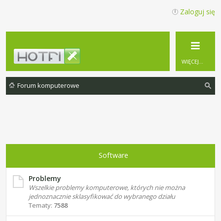
Zaloguj się
WIĘCEJ…
Forum komputerowe
zu
ka
j
Software
Problemy
Wszelkie problemy komputerowe, których nie można
jednoznacznie sklasyfikować do wybranego działu
Tematy:
7588