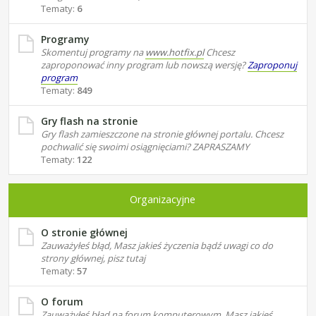
Tematy:
6
Programy
Skomentuj programy na
www.hotfix.pl
Chcesz
zaproponować inny program lub nowszą wersję?
Zaproponuj
program
Tematy:
849
Gry flash na stronie
Gry flash zamieszczone na stronie głównej portalu. Chcesz
pochwalić się swoimi osiągnięciami? ZAPRASZAMY
Tematy:
122
Organizacyjne
O stronie głównej
Zauważyłeś błąd, Masz jakieś życzenia bądź uwagi co do
strony głównej, pisz tutaj
Tematy:
57
O forum
Zauważyłeś błąd na forum komputerowym, Masz jakieś