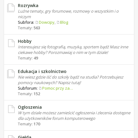
Rozrywka
Luźne tematy, gry forumowe, rozmowy o wszystkim i o
niczym
Subfora:
Dowcipy
,
Blog
Tematy:
563
Hobby
Interesujesz się fotografią, muzyką, sportem bądź Masz inne
ciekawe hobby? Porozmawiaj o nim w tym dziale!
Tematy:
49
Edukacja i szkolnictwo
Nie wiesz gdzie iść do szkoły bądź na studia? Potrzebujesz
pomocy naukowych? Napisz tutaj!
Subforum:
Pomoc przy zadaniach domowych
Tematy:
152
Ogłoszenia
W tym dziale możesz zamieścić ogłoszenia i zlecenia dostępne
dla użytkowników forum komputerowego
Tematy:
170
Giełda