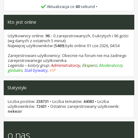
bochen9 i samel15, życzę Wam wszystkiego
Aktualizacja co
60
sekund
najlepszego.
Kto jest online
stukot
•
25 lip 2026, 10:32
bochen9 i samel 15, życzę Wam wszystkiego najlepszego.
Użytkownicy online:
96
:: 0 zarejestrowanych, 0 ukrytych i 96 gości
(wg danych z ostatnich 5 minut)
stukot
Najwięcej użytkowników (
•
07 lip 2026, 16:58
5469
) było online 01 cze 2026, 04:54
kominekl, życzę Ci wszystkiego najlepszego.
Zarejestrowani użytkownicy: Obecnie na forum nie ma żadnego
zarejestrowanego użytkownika
stukot
•
18 cze 2026, 14:22
Legenda – kolory grup:
Administratorzy
,
Eksperci
,
Moderatorzy
Kaen1227, życzę Ci wszystkiego najlepszego.
globalni
,
Stali bywalcy
,
VIP
stukot
•
17 cze 2026, 21:12
Przez około 10 godzin, jest za darmo w promocji: AI Photo
Statystyki
Stamp Remover 18. Na sharewareonsale
stukot
•
01 cze 2026, 10:40
Liczba postów:
238731
• Liczba tematów:
44083
• Liczba
Areecki, życzę Ci wszystkiego najlepszego.
użytkowników:
72431
• Ostatnio zarejestrowany użytkownik:
nekesir
stukot
•
31 maja 2026, 13:45
leon1956, życzę Ci wszystkiego najlepszego.
o nas