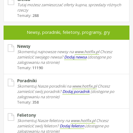
Tutaj możesz zamieszczać oferty kupna, sprzedaży różnych
rzeczy
Tematy:
288
Newsy, poradniki, felietony, programy, gry
Newsy
Skomentuj najnowsze newsy na
www.hotfix.pl
Chcesz
zamieścić swojego newsa?
Dodaj newsa
(dostępne po
zalogowaniu na stronie)
Tematy:
11190
Poradniki
Skomentuj Nasze poradniki na
www.hotfix.pl
Chcesz
zamieścić swój poradnik?
Dodaj poradnik
(dostępne po
zalogowaniu na stronie)
Tematy:
358
Felietony
Skomentuj Nasze felietony na
www.hotfix.pl
Chcesz
zamieścić swój felieton?
Dodaj felieton
(dostępne po
zalogowaniu na stronie)