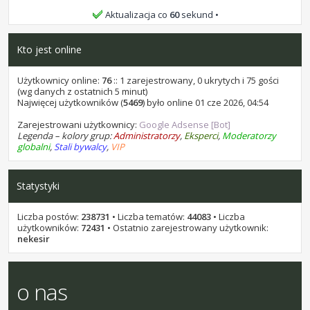
bochen9 i samel15, życzę Wam wszystkiego
Aktualizacja co
60
sekund
najlepszego.
Kto jest online
stukot
•
25 lip 2026, 10:32
bochen9 i samel 15, życzę Wam wszystkiego najlepszego.
Użytkownicy online:
76
:: 1 zarejestrowany, 0 ukrytych i 75 gości
(wg danych z ostatnich 5 minut)
stukot
Najwięcej użytkowników (
•
07 lip 2026, 16:58
5469
) było online 01 cze 2026, 04:54
kominekl, życzę Ci wszystkiego najlepszego.
Zarejestrowani użytkownicy:
Google Adsense [Bot]
Legenda – kolory grup:
Administratorzy
,
Eksperci
,
Moderatorzy
stukot
•
18 cze 2026, 14:22
globalni
,
Stali bywalcy
,
VIP
Kaen1227, życzę Ci wszystkiego najlepszego.
stukot
•
17 cze 2026, 21:12
Statystyki
Przez około 10 godzin, jest za darmo w promocji: AI Photo
Stamp Remover 18. Na sharewareonsale
Liczba postów:
238731
• Liczba tematów:
44083
• Liczba
stukot
•
01 cze 2026, 10:40
użytkowników:
72431
• Ostatnio zarejestrowany użytkownik:
Areecki, życzę Ci wszystkiego najlepszego.
nekesir
stukot
•
31 maja 2026, 13:45
leon1956, życzę Ci wszystkiego najlepszego.
o nas