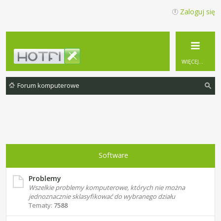
Zaloguj się
WIĘCEJ…
Forum komputerowe
zu
ka
j
Software
Problemy
Wszelkie problemy komputerowe, których nie można
jednoznacznie sklasyfikować do wybranego działu
Tematy:
7588