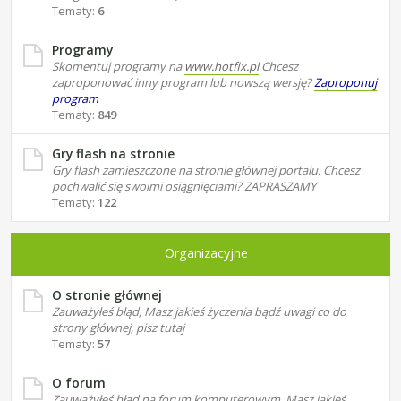
Tematy:
6
Programy
Skomentuj programy na
www.hotfix.pl
Chcesz
zaproponować inny program lub nowszą wersję?
Zaproponuj
program
Tematy:
849
Gry flash na stronie
Gry flash zamieszczone na stronie głównej portalu. Chcesz
pochwalić się swoimi osiągnięciami? ZAPRASZAMY
Tematy:
122
Organizacyjne
O stronie głównej
Zauważyłeś błąd, Masz jakieś życzenia bądź uwagi co do
strony głównej, pisz tutaj
Tematy:
57
O forum
Zauważyłeś błąd na forum komputerowym, Masz jakieś