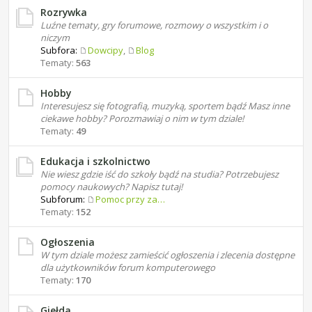
Rozrywka
Luźne tematy, gry forumowe, rozmowy o wszystkim i o
niczym
Subfora:
Dowcipy
,
Blog
Tematy:
563
Hobby
Interesujesz się fotografią, muzyką, sportem bądź Masz inne
ciekawe hobby? Porozmawiaj o nim w tym dziale!
Tematy:
49
Edukacja i szkolnictwo
Nie wiesz gdzie iść do szkoły bądź na studia? Potrzebujesz
pomocy naukowych? Napisz tutaj!
Subforum:
Pomoc przy zadaniach domowych
Tematy:
152
Ogłoszenia
W tym dziale możesz zamieścić ogłoszenia i zlecenia dostępne
dla użytkowników forum komputerowego
Tematy:
170
Giełda