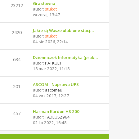
Gra słowna
23212
autor:
stukot
wczoraj, 13:47
Jakie są Wasze ulubione stacj…
2420
autor:
stukot
04 sie 2026, 22:14
Dzienniczek Informatyka (prak…
634
autor:
PATKUL1
18 mar 2022, 11:18
ASCOM - Naprawa UPS
201
autor:
ascomeu
04 wrz 2017, 12:27
Harman Kardon HS 200
457
autor:
TADEUSZ964
02 lip 2022, 16:48