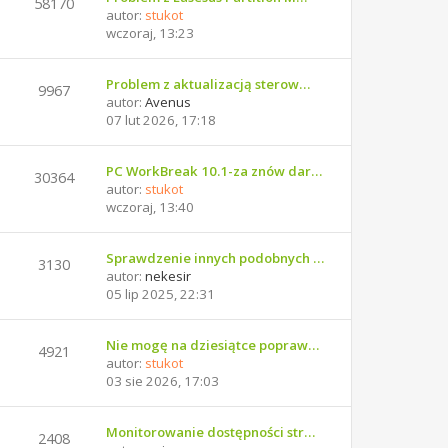
58170
autor:
stukot
wczoraj, 13:23
Problem z aktualizacją sterow…
9967
autor:
Avenus
07 lut 2026, 17:18
PC WorkBreak 10.1-za znów dar…
30364
autor:
stukot
wczoraj, 13:40
Sprawdzenie innych podobnych …
3130
autor:
nekesir
05 lip 2025, 22:31
Nie mogę na dziesiątce popraw…
4921
autor:
stukot
03 sie 2026, 17:03
Monitorowanie dostępności str…
2408