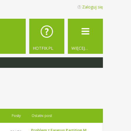
Zaloguj się
HOTFIX.PL
WIĘCEJ…
Posty
Ostatni post
Problem z Easesus Partition M…