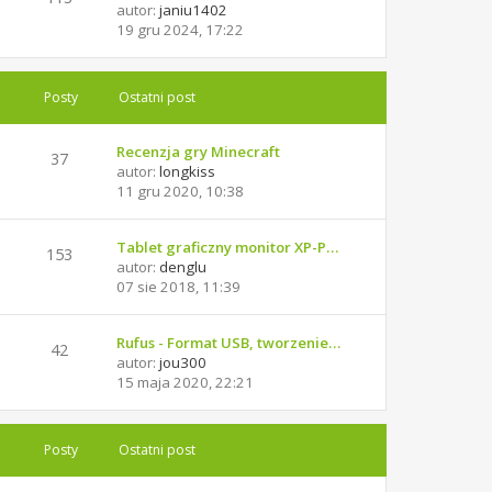
autor:
janiu1402
19 gru 2024, 17:22
Posty
Ostatni post
Recenzja gry Minecraft
37
autor:
longkiss
11 gru 2020, 10:38
Tablet graficzny monitor XP-P…
153
autor:
denglu
07 sie 2018, 11:39
Rufus - Format USB, tworzenie…
42
autor:
jou300
15 maja 2020, 22:21
Posty
Ostatni post