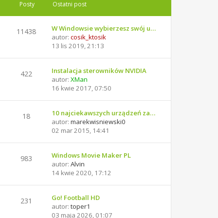
Posty
Ostatni post
W Windowsie wybierzesz swój u…
11438
autor:
cosik_ktosik
13 lis 2019, 21:13
Instalacja sterowników NVIDIA
422
autor:
XMan
16 kwie 2017, 07:50
10 najciekawszych urządzeń za…
18
autor:
marekwisniewski0
02 mar 2015, 14:41
Windows Movie Maker PL
983
autor:
Alvin
14 kwie 2020, 17:12
Go! Football HD
231
autor:
toper1
03 maja 2026, 01:07