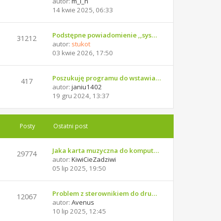
autor:
m_i_n
14 kwie 2025, 06:33
Podstępne powiadomienie ,,sys…
31212
autor:
stukot
03 kwie 2026, 17:50
Poszukuję programu do wstawia…
417
autor:
janiu1402
19 gru 2024, 13:37
Posty
Ostatni post
Jaka karta muzyczna do komput…
29774
autor:
KiwiCieZadziwi
05 lip 2025, 19:50
Problem z sterownikiem do dru…
12067
autor:
Avenus
10 lip 2025, 12:45