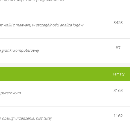
3453
walki z malware, w szczególności analiza logów
87
ą grafiki komputerowej
Tematy
3163
omputerowym
1162
bsługi urządzenia, pisz tutaj