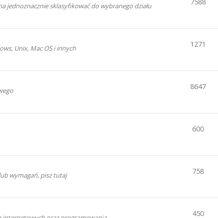
7588
a jednoznacznie sklasyfikować do wybranego działu
1271
ws, Unix, Mac OS i innych
8647
wego
600
758
ub wymagań, pisz tutaj
450
ron internetowych oraz programowania