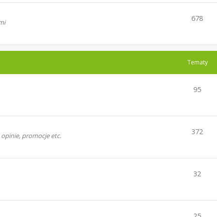
678
mi
Tematy
95
372
opinie, promocje etc.
32
25