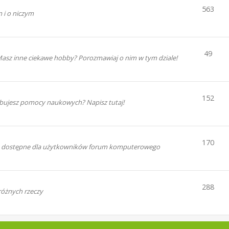
563
 i o niczym
49
 Masz inne ciekawe hobby? Porozmawiaj o nim w tym dziale!
152
zebujesz pomocy naukowych? Napisz tutaj!
170
enia dostępne dla użytkowników forum komputerowego
288
różnych rzeczy