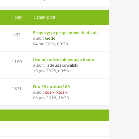
Posty
Ostatni post
Propozycje programów do dział…
492
autor:
Gedo
04 sie 2020, 00:38
Usunięcie/dezaktywacja konta
1169
autor:
TadeuszKowalski
16 gru 2025, 00:58
Fifa 19 na xbox360
1871
autor:
cosik_ktosik
06 gru 2018, 15:33