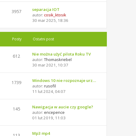
separacja IOT
3957
autor:
cosik_ktosik
30 mar 2025, 18:36
Posty
Ostatni post
Nie można użyć pilota Roku TV
612
autor:
Thomaskriebel
30 mar 2021, 10:37
Windows 10 nie rozpoznaje urz…
1739
autor:
rusofil
11 lut 2024, 04:07
Nawigacja w aucie czy google?
145
autor:
encepence
01 lut 2019, 11:03
Mp3 mp4
113