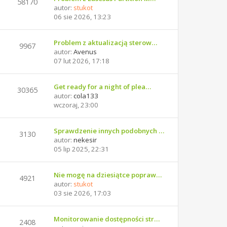
58170
autor:
stukot
06 sie 2026, 13:23
Problem z aktualizacją sterow…
9967
autor:
Avenus
07 lut 2026, 17:18
Get ready for a night of plea…
30365
autor:
cola133
wczoraj, 23:00
Sprawdzenie innych podobnych …
3130
autor:
nekesir
05 lip 2025, 22:31
Nie mogę na dziesiątce popraw…
4921
autor:
stukot
03 sie 2026, 17:03
Monitorowanie dostępności str…
2408