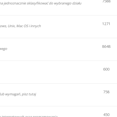
7588
a jednoznacznie sklasyfikować do wybranego działu
1271
ws, Unix, Mac OS i innych
8648
wego
600
758
ub wymagań, pisz tutaj
450
ron internetowych oraz programowania