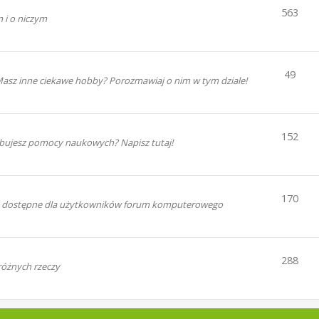
563
 i o niczym
49
 Masz inne ciekawe hobby? Porozmawiaj o nim w tym dziale!
152
zebujesz pomocy naukowych? Napisz tutaj!
170
enia dostępne dla użytkowników forum komputerowego
288
różnych rzeczy