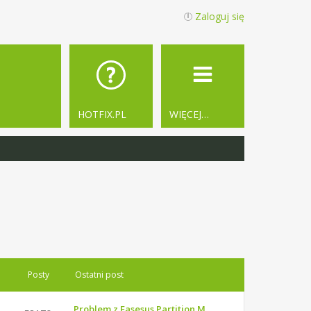
Zaloguj się
HOTFIX.PL
WIĘCEJ…
Posty
Ostatni post
Problem z Easesus Partition M…