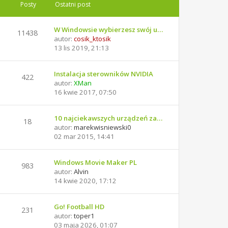
Posty
Ostatni post
W Windowsie wybierzesz swój u…
11438
autor:
cosik_ktosik
13 lis 2019, 21:13
Instalacja sterowników NVIDIA
422
autor:
XMan
16 kwie 2017, 07:50
10 najciekawszych urządzeń za…
18
autor:
marekwisniewski0
02 mar 2015, 14:41
Windows Movie Maker PL
983
autor:
Alvin
14 kwie 2020, 17:12
Go! Football HD
231
autor:
toper1
03 maja 2026, 01:07