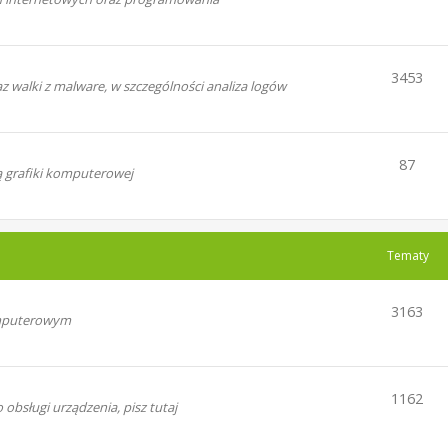
3453
walki z malware, w szczególności analiza logów
87
ą grafiki komputerowej
Tematy
3163
omputerowym
1162
bsługi urządzenia, pisz tutaj