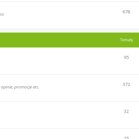
678
mi
Tematy
95
372
opinie, promocje etc.
32
25