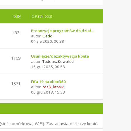
Posty
Ostatni post
Propozycje programów do dział…
492
autor:
Gedo
04 sie 2020, 00:38
Usunięcie/dezaktywacja konta
1169
autor:
TadeuszKowalski
16 gru 2025, 00:58
Fifa 19 na xbox360
1871
autor:
cosik_ktosik
06 gru 2018, 15:33
sieć komórkowa, WiFi). Zastanawiam się czy kupić.