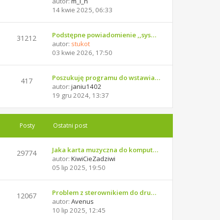
autor:
m_i_n
14 kwie 2025, 06:33
Podstępne powiadomienie ,,sys…
31212
autor:
stukot
03 kwie 2026, 17:50
Poszukuję programu do wstawia…
417
autor:
janiu1402
19 gru 2024, 13:37
Posty
Ostatni post
Jaka karta muzyczna do komput…
29774
autor:
KiwiCieZadziwi
05 lip 2025, 19:50
Problem z sterownikiem do dru…
12067
autor:
Avenus
10 lip 2025, 12:45