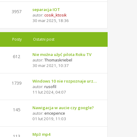
separacja IOT
3957
autor:
cosik_ktosik
30 mar 2025, 18:36
Posty
Ostatni post
Nie można użyć pilota Roku TV
612
autor:
Thomaskriebel
30 mar 2021, 10:37
Windows 10 nie rozpoznaje urz…
1739
autor:
rusofil
11 lut 2024, 04:07
Nawigacja w aucie czy google?
145
autor:
encepence
01 lut 2019, 11:03
Mp3 mp4
113