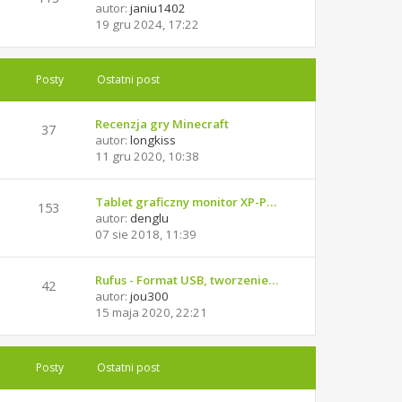
autor:
janiu1402
19 gru 2024, 17:22
Posty
Ostatni post
Recenzja gry Minecraft
37
autor:
longkiss
11 gru 2020, 10:38
Tablet graficzny monitor XP-P…
153
autor:
denglu
07 sie 2018, 11:39
Rufus - Format USB, tworzenie…
42
autor:
jou300
15 maja 2020, 22:21
Posty
Ostatni post