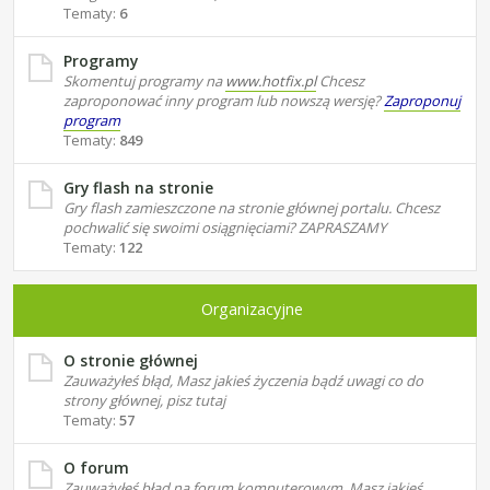
Tematy:
6
Programy
Skomentuj programy na
www.hotfix.pl
Chcesz
zaproponować inny program lub nowszą wersję?
Zaproponuj
program
Tematy:
849
Gry flash na stronie
Gry flash zamieszczone na stronie głównej portalu. Chcesz
pochwalić się swoimi osiągnięciami? ZAPRASZAMY
Tematy:
122
Organizacyjne
O stronie głównej
Zauważyłeś błąd, Masz jakieś życzenia bądź uwagi co do
strony głównej, pisz tutaj
Tematy:
57
O forum
Zauważyłeś błąd na forum komputerowym, Masz jakieś