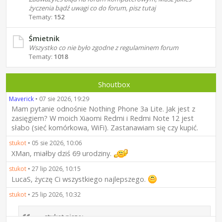
życzenia bądź uwagi co do forum, pisz tutaj
Tematy:
152
Śmietnik
Wszystko co nie było zgodne z regulaminem forum
Tematy:
1018
Shoutbox
Maverick
•
07 sie 2026, 19:29
Mam pytanie odnośnie Nothing Phone 3a Lite. Jak jest z
zasięgiem? W moich Xiaomi Redmi i Redmi Note 12 jest
słabo (sieć komórkowa, WiFi). Zastanawiam się czy kupić.
stukot
•
05 sie 2026, 10:06
XMan, miałby dziś 69 urodziny.
stukot
•
27 lip 2026, 10:15
LucaS, życzę Ci wszystkiego najlepszego.
stukot
•
25 lip 2026, 10:32
stukot pisze: