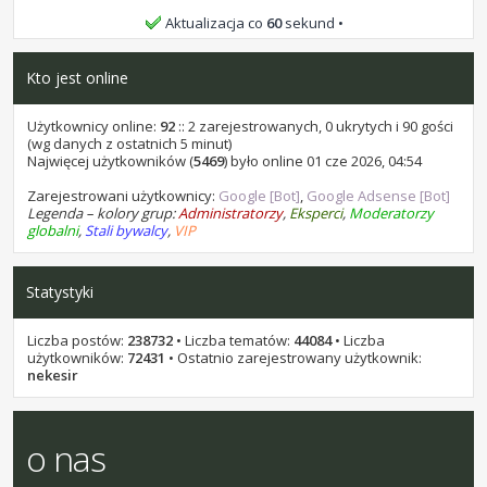
bochen9 i samel15, życzę Wam wszystkiego
Aktualizacja co
60
sekund
najlepszego.
Kto jest online
stukot
•
25 lip 2026, 10:32
bochen9 i samel 15, życzę Wam wszystkiego najlepszego.
Użytkownicy online:
92
:: 2 zarejestrowanych, 0 ukrytych i 90 gości
(wg danych z ostatnich 5 minut)
stukot
Najwięcej użytkowników (
•
07 lip 2026, 16:58
5469
) było online 01 cze 2026, 04:54
kominekl, życzę Ci wszystkiego najlepszego.
Zarejestrowani użytkownicy:
Google [Bot]
,
Google Adsense [Bot]
Legenda – kolory grup:
Administratorzy
,
Eksperci
,
Moderatorzy
stukot
•
18 cze 2026, 14:22
globalni
,
Stali bywalcy
,
VIP
Kaen1227, życzę Ci wszystkiego najlepszego.
stukot
•
17 cze 2026, 21:12
Statystyki
Przez około 10 godzin, jest za darmo w promocji: AI Photo
Stamp Remover 18. Na sharewareonsale
Liczba postów:
238732
• Liczba tematów:
44084
• Liczba
stukot
•
01 cze 2026, 10:40
użytkowników:
72431
• Ostatnio zarejestrowany użytkownik:
Areecki, życzę Ci wszystkiego najlepszego.
nekesir
stukot
•
31 maja 2026, 13:45
leon1956, życzę Ci wszystkiego najlepszego.
o nas