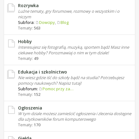
Rozrywka
Luźne tematy, gry forumowe, rozmowy o wszystkim i o
niczym
Subfora:
Dowcipy
,
Blog
Tematy:
563
Hobby
Interesujesz się fotografią, muzyką, sportem bądź Masz inne
ciekawe hobby? Porozmawiaj o nim w tym dziale!
Tematy:
49
Edukacja i szkolnictwo
Nie wiesz gdzie iść do szkoły bądź na studia? Potrzebujesz
pomocy naukowych? Napisz tutaj!
Subforum:
Pomoc przy zadaniach domowych
Tematy:
152
Ogłoszenia
W tym dziale możesz zamieścić ogłoszenia i zlecenia dostępne
dla użytkowników forum komputerowego
Tematy:
170
Giełda