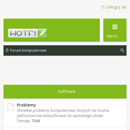
Zaloguj się
WIĘCEJ…
Forum komputerowe
zu
ka
j
Software
Problemy
Wszelkie problemy komputerowe, których nie można
jednoznacznie sklasyfikować do wybranego działu
Tematy:
7588