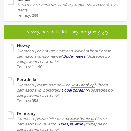
Tutaj możesz zamieszczać oferty kupna, sprzedaży różnych
rzeczy
Tematy:
288
Newsy, poradniki, felietony, programy, gry
Newsy
Skomentuj najnowsze newsy na
www.hotfix.pl
Chcesz
zamieścić swojego newsa?
Dodaj newsa
(dostępne po
zalogowaniu na stronie)
Tematy:
11190
Poradniki
Skomentuj Nasze poradniki na
www.hotfix.pl
Chcesz
zamieścić swój poradnik?
Dodaj poradnik
(dostępne po
zalogowaniu na stronie)
Tematy:
358
Felietony
Skomentuj Nasze felietony na
www.hotfix.pl
Chcesz
zamieścić swój felieton?
Dodaj felieton
(dostępne po
zalogowaniu na stronie)