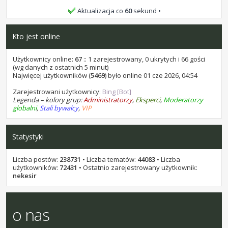
bochen9 i samel 15, życzę Wam wszystkiego najlepszego.
Aktualizacja co
60
sekund
stukot
•
07 lip 2026, 16:58
Kto jest online
kominekl, życzę Ci wszystkiego najlepszego.
stukot
•
18 cze 2026, 14:22
Użytkownicy online:
67
:: 1 zarejestrowany, 0 ukrytych i 66 gości
Kaen1227, życzę Ci wszystkiego najlepszego.
(wg danych z ostatnich 5 minut)
Najwięcej użytkowników (
5469
) było online 01 cze 2026, 04:54
stukot
•
17 cze 2026, 21:12
Zarejestrowani użytkownicy:
Bing [Bot]
Przez około 10 godzin, jest za darmo w promocji: AI Photo
Legenda – kolory grup:
Administratorzy
,
Eksperci
,
Moderatorzy
Stamp Remover 18. Na sharewareonsale
globalni
,
Stali bywalcy
,
VIP
stukot
•
01 cze 2026, 10:40
Areecki, życzę Ci wszystkiego najlepszego.
Statystyki
stukot
•
31 maja 2026, 13:45
leon1956, życzę Ci wszystkiego najlepszego.
Liczba postów:
238731
• Liczba tematów:
44083
• Liczba
użytkowników:
72431
• Ostatnio zarejestrowany użytkownik:
stukot
•
31 maja 2026, 13:44
nekesir
leon1956, życzę Ci wszystkiego najlepszego.
o nas