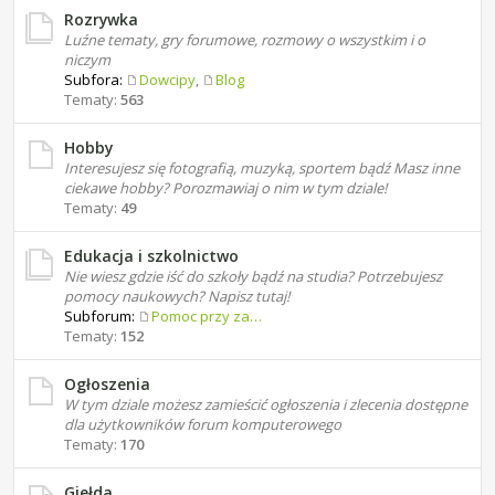
Rozrywka
Luźne tematy, gry forumowe, rozmowy o wszystkim i o
niczym
Subfora:
Dowcipy
,
Blog
Tematy:
563
Hobby
Interesujesz się fotografią, muzyką, sportem bądź Masz inne
ciekawe hobby? Porozmawiaj o nim w tym dziale!
Tematy:
49
Edukacja i szkolnictwo
Nie wiesz gdzie iść do szkoły bądź na studia? Potrzebujesz
pomocy naukowych? Napisz tutaj!
Subforum:
Pomoc przy zadaniach domowych
Tematy:
152
Ogłoszenia
W tym dziale możesz zamieścić ogłoszenia i zlecenia dostępne
dla użytkowników forum komputerowego
Tematy:
170
Giełda