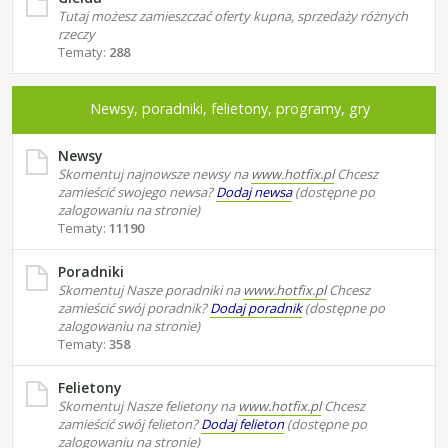
Tutaj możesz zamieszczać oferty kupna, sprzedaży różnych
rzeczy
Tematy:
288
Newsy, poradniki, felietony, programy, gry
Newsy
Skomentuj najnowsze newsy na
www.hotfix.pl
Chcesz
zamieścić swojego newsa?
Dodaj newsa
(dostępne po
zalogowaniu na stronie)
Tematy:
11190
Poradniki
Skomentuj Nasze poradniki na
www.hotfix.pl
Chcesz
zamieścić swój poradnik?
Dodaj poradnik
(dostępne po
zalogowaniu na stronie)
Tematy:
358
Felietony
Skomentuj Nasze felietony na
www.hotfix.pl
Chcesz
zamieścić swój felieton?
Dodaj felieton
(dostępne po
zalogowaniu na stronie)