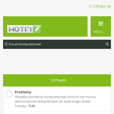
Zaloguj się
WIĘCEJ…
Forum komputerowe
zu
ka
j
Software
Problemy
Wszelkie problemy komputerowe, których nie można
jednoznacznie sklasyfikować do wybranego działu
Tematy:
7588