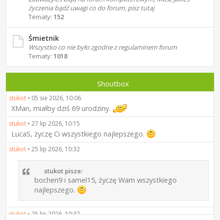
życzenia bądź uwagi co do forum, pisz tutaj
Tematy:
152
Śmietnik
Wszystko co nie było zgodne z regulaminem forum
Tematy:
1018
Shoutbox
stukot
•
05 sie 2026, 10:06
XMan, miałby dziś 69 urodziny.
stukot
•
27 lip 2026, 10:15
LucaS, życzę Ci wszystkiego najlepszego.
stukot
•
25 lip 2026, 10:32
stukot pisze:
bochen9 i samel15, życzę Wam wszystkiego
najlepszego.
stukot
•
25 lip 2026, 10:32