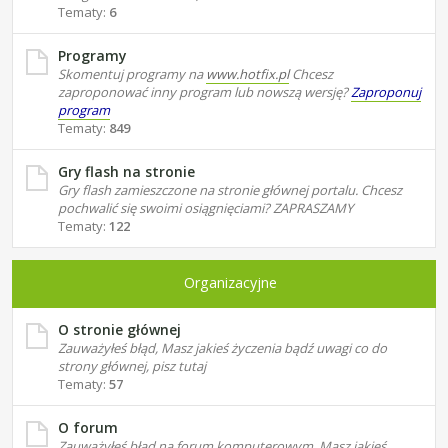
Tematy:
6
Programy
Skomentuj programy na
www.hotfix.pl
Chcesz
zaproponować inny program lub nowszą wersję?
Zaproponuj
program
Tematy:
849
Gry flash na stronie
Gry flash zamieszczone na stronie głównej portalu. Chcesz
pochwalić się swoimi osiągnięciami? ZAPRASZAMY
Tematy:
122
Organizacyjne
O stronie głównej
Zauważyłeś błąd, Masz jakieś życzenia bądź uwagi co do
strony głównej, pisz tutaj
Tematy:
57
O forum
Zauważyłeś błąd na forum komputerowym, Masz jakieś