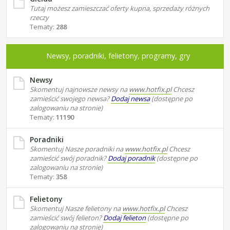
Tutaj możesz zamieszczać oferty kupna, sprzedaży różnych
rzeczy
Tematy:
288
Newsy, poradniki, felietony, programy, gry
Newsy
Skomentuj najnowsze newsy na
www.hotfix.pl
Chcesz
zamieścić swojego newsa?
Dodaj newsa
(dostępne po
zalogowaniu na stronie)
Tematy:
11190
Poradniki
Skomentuj Nasze poradniki na
www.hotfix.pl
Chcesz
zamieścić swój poradnik?
Dodaj poradnik
(dostępne po
zalogowaniu na stronie)
Tematy:
358
Felietony
Skomentuj Nasze felietony na
www.hotfix.pl
Chcesz
zamieścić swój felieton?
Dodaj felieton
(dostępne po
zalogowaniu na stronie)