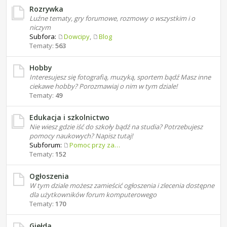
Rozrywka
Luźne tematy, gry forumowe, rozmowy o wszystkim i o
niczym
Subfora:
Dowcipy
,
Blog
Tematy:
563
Hobby
Interesujesz się fotografią, muzyką, sportem bądź Masz inne
ciekawe hobby? Porozmawiaj o nim w tym dziale!
Tematy:
49
Edukacja i szkolnictwo
Nie wiesz gdzie iść do szkoły bądź na studia? Potrzebujesz
pomocy naukowych? Napisz tutaj!
Subforum:
Pomoc przy zadaniach domowych
Tematy:
152
Ogłoszenia
W tym dziale możesz zamieścić ogłoszenia i zlecenia dostępne
dla użytkowników forum komputerowego
Tematy:
170
Giełda