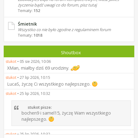
życzenia bądź uwagi co do forum, pisz tutaj
Tematy:
152
Śmietnik
Wszystko co nie było zgodne z regulaminem forum
Tematy:
1018
Shoutbox
stukot
•
05 sie 2026, 10:06
XMan, miałby dziś 69 urodziny.
stukot
•
27 lip 2026, 10:15
LucaS, życzę Ci wszystkiego najlepszego.
stukot
•
25 lip 2026, 10:32
stukot pisze:
bochen9 i samel15, życzę Wam wszystkiego
najlepszego.
stukot
•
25 lip 2026, 10:32