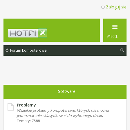
Zaloguj się
WIĘCEJ…
Forum komputerowe
zu
ka
j
Software
Problemy
Wszelkie problemy komputerowe, których nie można
jednoznacznie sklasyfikować do wybranego działu
Tematy:
7588