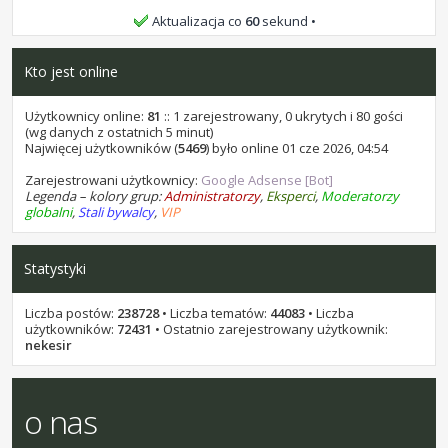
bochen9 i samel 15, życzę Wam wszystkiego najlepszego.
Aktualizacja co
60
sekund
stukot
•
07 lip 2026, 16:58
Kto jest online
kominekl, życzę Ci wszystkiego najlepszego.
stukot
•
18 cze 2026, 14:22
Użytkownicy online:
81
:: 1 zarejestrowany, 0 ukrytych i 80 gości
Kaen1227, życzę Ci wszystkiego najlepszego.
(wg danych z ostatnich 5 minut)
Najwięcej użytkowników (
5469
) było online 01 cze 2026, 04:54
stukot
•
17 cze 2026, 21:12
Zarejestrowani użytkownicy:
Google Adsense [Bot]
Przez około 10 godzin, jest za darmo w promocji: AI Photo
Legenda – kolory grup:
Administratorzy
,
Eksperci
,
Moderatorzy
Stamp Remover 18. Na sharewareonsale
globalni
,
Stali bywalcy
,
VIP
stukot
•
01 cze 2026, 10:40
Areecki, życzę Ci wszystkiego najlepszego.
Statystyki
stukot
•
31 maja 2026, 13:45
leon1956, życzę Ci wszystkiego najlepszego.
Liczba postów:
238728
• Liczba tematów:
44083
• Liczba
użytkowników:
72431
• Ostatnio zarejestrowany użytkownik:
stukot
•
31 maja 2026, 13:44
nekesir
leon1956, życzę Ci wszystkiego najlepszego.
o nas