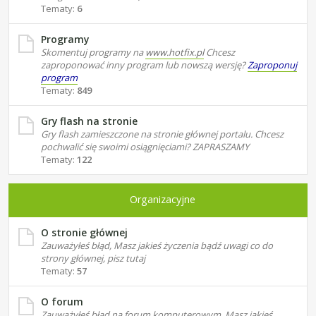
Tematy:
6
Programy
Skomentuj programy na
www.hotfix.pl
Chcesz
zaproponować inny program lub nowszą wersję?
Zaproponuj
program
Tematy:
849
Gry flash na stronie
Gry flash zamieszczone na stronie głównej portalu. Chcesz
pochwalić się swoimi osiągnięciami? ZAPRASZAMY
Tematy:
122
Organizacyjne
O stronie głównej
Zauważyłeś błąd, Masz jakieś życzenia bądź uwagi co do
strony głównej, pisz tutaj
Tematy:
57
O forum
Zauważyłeś błąd na forum komputerowym, Masz jakieś