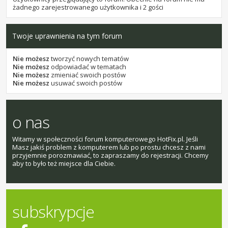
żadnego zarejestrowanego użytkownika i 2 gości
Twoje uprawnienia na tym forum
Nie możesz
tworzyć nowych tematów
Nie możesz
odpowiadać w tematach
Nie możesz
zmieniać swoich postów
Nie możesz
usuwać swoich postów
o nas
Witamy w społeczności forum komputerowego HotFix.pl. Jeśli
Masz jakiś problem z komputerem lub po prostu chcesz z nami
przyjemnie porozmawiać, to zapraszamy do rejestracji. Chcemy
aby to było też miejsce dla Ciebie.
subskrypcje