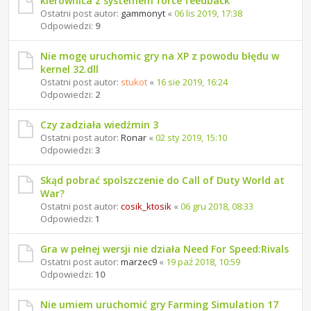
kierownica z systemem force feedback
Ostatni post autor:
gammonyt
«
06 lis 2019, 17:38
Odpowiedzi:
9
Nie mogę uruchomic gry na XP z powodu błędu w
kernel 32.dll
Ostatni post autor:
stukot
«
16 sie 2019, 16:24
Odpowiedzi:
2
Czy zadziała wiedźmin 3
Ostatni post autor:
Ronar
«
02 sty 2019, 15:10
Odpowiedzi:
3
Skąd pobrać spolszczenie do Call of Duty World at
War?
Ostatni post autor:
cosik_ktosik
«
06 gru 2018, 08:33
Odpowiedzi:
1
Gra w pełnej wersji nie działa Need For Speed:Rivals
Ostatni post autor:
marzec9
«
19 paź 2018, 10:59
Odpowiedzi:
10
Nie umiem uruchomić gry Farming Simulation 17