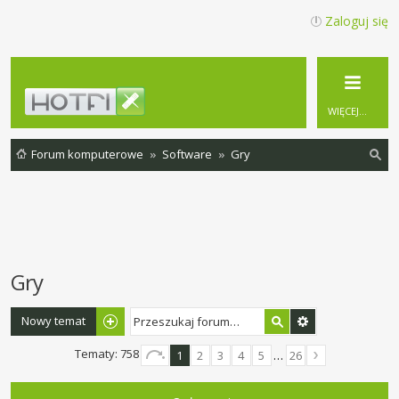
Zaloguj się
WIĘCEJ…
Forum komputerowe
Software
Gry
zu
ka
j
Gry
Nowy temat
Tematy: 758
1
2
3
4
5
…
26