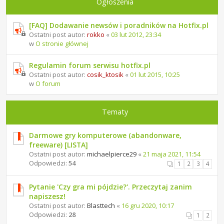
Ogłoszenia
[FAQ] Dodawanie newsów i poradników na Hotfix.pl
Ostatni post autor:
rokko
«
03 lut 2012, 23:34
w
O stronie głównej
Regulamin forum serwisu hotfix.pl
Ostatni post autor:
cosik_ktosik
«
01 lut 2015, 10:25
w
O forum
Tematy
Darmowe gry komputerowe (abandonware,
freeware) [LISTA]
Ostatni post autor:
michaelpierce29
«
21 maja 2021, 11:54
Odpowiedzi:
54
1
2
3
4
Pytanie 'Czy gra mi pójdzie?'. Przeczytaj zanim
napiszesz!
Ostatni post autor:
Blasttech
«
16 gru 2020, 10:17
Odpowiedzi:
28
1
2