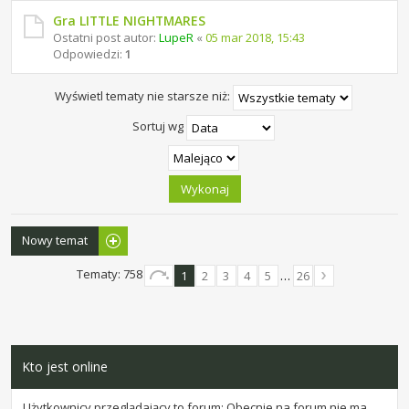
Gra LITTLE NIGHTMARES
Ostatni post autor:
LupeR
«
05 mar 2018, 15:43
Odpowiedzi:
1
Wyświetl tematy nie starsze niż:
Sortuj wg
Nowy temat
Tematy: 758
1
2
3
4
5
…
26
Kto jest online
Użytkownicy przeglądający to forum: Obecnie na forum nie ma