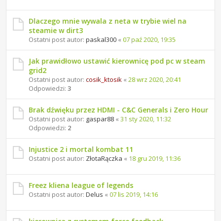
Dlaczego mnie wywala z neta w trybie wiel na
steamie w dirt3
Ostatni post autor:
paskal300
«
07 paź 2020, 19:35
Jak prawidłowo ustawić kierownicę pod pc w steam
grid2
Ostatni post autor:
cosik_ktosik
«
28 wrz 2020, 20:41
Odpowiedzi:
3
Brak dźwięku przez HDMI - C&C Generals i Zero Hour
Ostatni post autor:
gaspar88
«
31 sty 2020, 11:32
Odpowiedzi:
2
Injustice 2 i mortal kombat 11
Ostatni post autor:
ZłotaRączka
«
18 gru 2019, 11:36
Freez kliena league of legends
Ostatni post autor:
Delus
«
07 lis 2019, 14:16