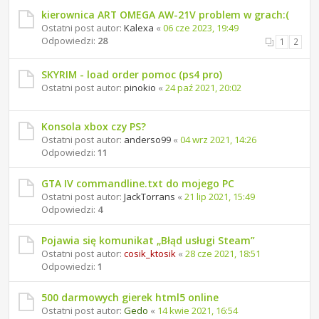
kierownica ART OMEGA AW-21V problem w grach:(
Ostatni post autor:
Kalexa
«
06 cze 2023, 19:49
Odpowiedzi:
28
1
2
SKYRIM - load order pomoc (ps4 pro)
Ostatni post autor:
pinokio
«
24 paź 2021, 20:02
Konsola xbox czy PS?
Ostatni post autor:
anderso99
«
04 wrz 2021, 14:26
Odpowiedzi:
11
GTA IV commandline.txt do mojego PC
Ostatni post autor:
JackTorrans
«
21 lip 2021, 15:49
Odpowiedzi:
4
Pojawia się komunikat „Błąd usługi Steam”
Ostatni post autor:
cosik_ktosik
«
28 cze 2021, 18:51
Odpowiedzi:
1
500 darmowych gierek html5 online
Ostatni post autor:
Gedo
«
14 kwie 2021, 16:54