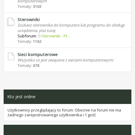
komputerowym
Tematy:
3163
Sterowniki
Szukasz sterownika do komputera lub programu do obsługi
urządzenia, pisz tutaj
Subforum:
Sterowniki - Płyty główne
Tematy:
1162
Sieci komputerowe
Wszystko co jest związane z sieciami komputerowymi
Tematy:
678
Kto jest online
Użytkownicy przeglądający to forum: Obecnie na forum nie ma
żadnego zarejestrowanego użytkownika i 1 gość