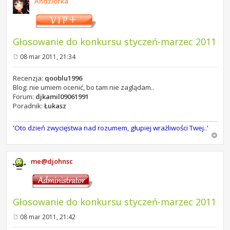
Andziorka
Głosowanie do konkursu styczeń-marzec 2011
08 mar 2011, 21:34
P
o
s
Recenzja:
qooblu1996
t
Blog: nie umiem ocenić, bo tam nie zaglądam..
Forum:
djkamil09061991
Poradnik:
Łukasz
'Oto dzień zwycięstwa nad rozumem, głupiej wrażliwości Twej..'
me@djohnsc
Głosowanie do konkursu styczeń-marzec 2011
08 mar 2011, 21:42
P
o