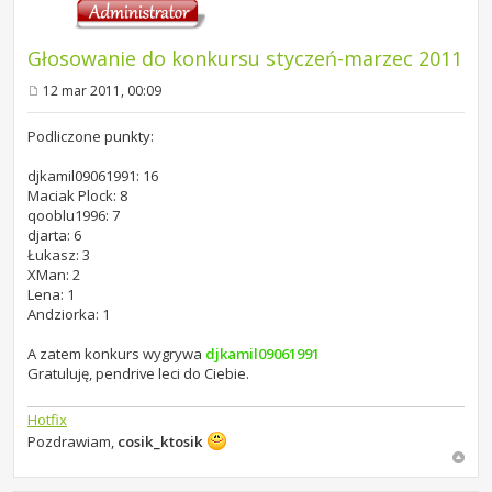
Głosowanie do konkursu styczeń-marzec 2011
12 mar 2011, 00:09
P
o
s
Podliczone punkty:
t
djkamil09061991: 16
Maciak Plock: 8
qooblu1996: 7
djarta: 6
Łukasz: 3
XMan: 2
Lena: 1
Andziorka: 1
A zatem konkurs wygrywa
djkamil09061991
Gratuluję, pendrive leci do Ciebie.
Hotfix
Pozdrawiam,
cosik_ktosik