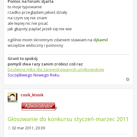
Pomoc na forum: djarta
to moje typowanie
rzadko przeglądam jakieś działy
na czym się nie znam
ale lepiej nic nie pisać
jak głupoty paplać jeżeli się nie wie
ogólnie moim skromnym zdaniem stawiam na
djkamil
wszędzie widoczny i pomocny
Grunt to spokój
pomyśl dwa razy zanim zrobisz coś raz
Dostępne tylko dla zarejestrowanych użytkowników
Szczęśliwego Nowego Roku
cosik_ktosik
Głosowanie do konkursu styczeń-marzec 2011
02 mar 2011, 20:39
P
o