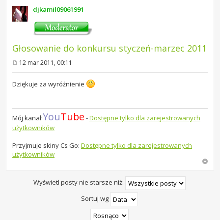
djkamil09061991
Głosowanie do konkursu styczeń-marzec 2011
12 mar 2011, 00:11
P
o
s
Dziękuje za wyróżnienie
t
You
Tube
Mój kanał
-
Dostępne tylko dla zarejestrowanych
użytkowników
Przyjmuje skiny Cs Go:
Dostępne tylko dla zarejestrowanych
użytkowników
Wyświetl posty nie starsze niż:
Sortuj wg