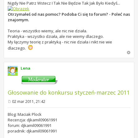
Nigdy Nie Patrz Wstecz I Tak Nie Będzie Tak Jak Było Kiedyś...
Otrzymałeś od nas pomoc? Podoba Ci się to forum? - Poleć nas
znajomym.
Teoria - wszystko wiemy, ale nic nie działa.
Praktyka - wszystko działa, ale nie wiemy dlaczego.
My łączymy teorię z praktyką - nic nie działa i nikt nie wie
dlaczego.
Lena
Głosowanie do konkursu styczeń-marzec 2011
02 mar 2011, 21:42
P
o
s
Blog: Maciak Plock
t
Recenzja: djkamil09061991
forum: djkamil09061991
poradnik: djkamil09061991