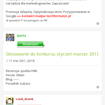
narzędzia dla marketingowców. Zapraszam!
Promocja sklepów, Optymalizacja stron, Pozycjonowanie w
Google
»»
kontakt<małpa>techformator.pl
W sprawach IT nie pomagam na PW
djarta
Głosowanie do konkursu styczeń-marzec 2011
11 mar 2011, 20:18
P
o
s
Recenzja: qooblu1996
t
Forum: XMan
Blog: ------
Poradnik: Łukasz
cosik_ktosik