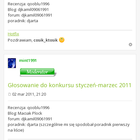
s
Recenzja: qooblu1996
t
Blog: djkamil09061991
forum: djkamil09061991
poradnik: djarta
Hotfix
Pozdrawiam,
cosik_ktosik
mint1991
Głosowanie do konkursu styczeń-marzec 2011
02 mar 2011, 21:20
P
o
s
Recenzja: qooblu1996
t
Blog: Maciak Plock
forum: djkamil09061991
poradnik: djarta (szczególnie mi się spodobał poradnik pierwszy
na liście)