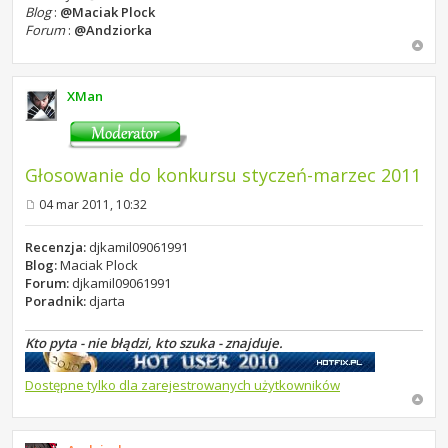
Blog
:
@Maciak Plock
Forum
:
@Andziorka
XMan
Głosowanie do konkursu styczeń-marzec 2011
04 mar 2011, 10:32
P
o
s
Recenzja:
djkamil09061991
t
Blog:
Maciak Plock
Forum:
djkamil09061991
Poradnik:
djarta
Kto pyta - nie błądzi, kto szuka - znajduje.
Dostępne tylko dla zarejestrowanych użytkowników