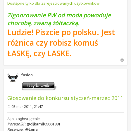
Dostępne tylko dla zarejestrowanych użytkowników
Zignorowanie PW od moda powoduje
chorobę, zwaną żółtaczką.
Ludzie! Piszcie po polsku. Jest
różnica czy robisz komuś
ŁASKĘ, czy LASKE.
fusion
Głosowanie do konkursu styczeń-marzec 2011
03 mar 2011, 21:47
P
o
s
A ja, zagłosuję tak:
t
Poradniki
:
@djkamil09061991
Recenzje
:
@Lena