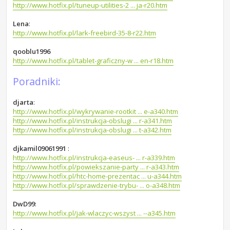
http://www.hotfix.pl/tuneup-utilities-2 ... ja-r20.htm
Lena
:
http://www.hotfix.pl/lark-freebird-35-8-r22.htm
qooblu1996
http://www.hotfix.pl/tablet-graficzny-w ... en-r18.htm
Poradniki:
djarta
:
http://www.hotfix.pl/wykrywanie-rootkit ... e-a340.htm
http://www.hotfix.pl/instrukcja-obslugi ... r-a341.htm
http://www.hotfix.pl/instrukcja-obslugi ... t-a342.htm
djkamil09061991
:
http://www.hotfix.pl/instrukcja-easeus- ... r-a339.htm
http://www.hotfix.pl/powiekszanie-party ... r-a343.htm
http://www.hotfix.pl/htc-home-prezentac ... u-a344.htm
http://www.hotfix.pl/sprawdzenie-trybu- ... o-a348.htm
DwD99
:
http://www.hotfix.pl/jak-wlaczyc-wszyst ... --a345.htm