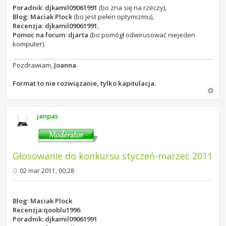
Poradnik
:
djkamil09061991
(bo zna się na rzeczy),
Blog
:
Maciak Plock
(bo jest pełen optymizmu),
Recenzja
:
djkamil09061991
,
Pomoc na forum
:
djarta
(bo pomógł odwirusować niejeden
komputer).
Pozdrawiam,
Joanna
Format to nie rozwiązanie, tylko kapitulacja.
janpas
Głosowanie do konkursu styczeń-marzec 2011
02 mar 2011, 00:28
P
o
s
t
Blog: Maciak Plock
Recenzja:qooblu1996
Poradnik: djkamil09061991