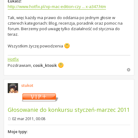
Łukasz
:
http://www.hotfix.pl/xp-mac-edition-czy ... x-a347.htm
Tak, więc każdy ma prawo do oddania po jednym głosie w
czterech kategoriach: Blog, recenzja, poradnik oraz pomoc na
forum. Bierzemy pod uwagę tylko działalność od stycznia do
teraz.
Wszystkim życzę powodzenia
Hotfix
Pozdrawiam,
cosik_ktosik
stukot
Głosowanie do konkursu styczeń-marzec 2011
02 mar 2011, 00:08
P
o
s
Moje typy
:
t