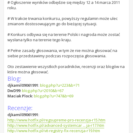
# Ogłoszenie wyników odbędzie się między 12 a 14 marca 2011
roku.
# W trakcie trwania konkursu, powyższy regulamin może ulec
zmianom dostosowującym go do bieżącej sytuacji.
# Konkurs odbywa się na terenie Polski i nagroda może zostać
wysłana tylko na terenie tego kraju.
# Pełne zasady głosowania, w tym że nie można głosować na
siebie przedstawimy podczas rozpoczęcia głosowania.
Oto zestawienie wszystkich poradników, recenzji oraz blogów na
które można głosować.
Blog:
djkamil09061991
:
blog.php?u=223&b=71
DwD99
:
blog.php?u=2010&b=67
Maciak Plock
:
blog.php?u=747&b=69
Recenzje:
djkamil09061991
:
http://www.hotfix.pl/regsupreme-pro-recenzja-r15.htm
http://www.hotfix.pl/advanced-systemcar ... ja-r17.htm
http://www.hotfix.pl/vit-registry-fix-recenzja-r19.htm