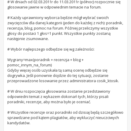
# W dniach od 02.03.2011r do 11.03.2011r (północ) rozpocznie się
głosowanie jawne w odpowiednim temacie na forum.
# Każdy uprawniony wyborca będzie mógł wybrać swoich
zwycięzców dla danej kategorii (jeden do każdej z nich): poradnik,
recenzja, blog, pomoc na forum. Później przeliczymy wszystkie
głosy do postaci 1 głos=1 punkt. Wszystkie punkty zostaną
następnie zsumowane.
# Wybór najlepszego odbędzie się wg zależności:
Wygrany=max(poradnik + recenzja + blog +
pomoc_innym_na_forum)
Gdyby więcej osób uzyskała tą samą ocenę odbędzie się
dogrywka. Jeśli ponownie dojdzie do tej sytuacji, zostanie
przeprowadzone losowanie przez administratora cosik_ktosik.
# W dniu rozpoczęcia głosowania zostanie przedstawiony
odpowiedni temat z wykazem dokonań tych, którzy pisali
poradniki, recenzje, aby można było je oceniać.
# Wszystkie recenzje oraz poradniki od dzisiaj będą szczegółowo
sprawdzane pod kątem plagiatów, aby wykluczyć nieuczciwych
kandydatów.