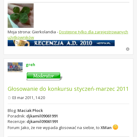
Moja strona: Gierkolandia -
Dostępne tylko dla zarejestrowanych
użytkowników
greh
Głosowanie do konkursu styczeń-marzec 2011
03 mar 2011, 14:20
P
o
s
Blog:
Maciak Płock
t
Poradnik:
djkamil09061991
Recenzje:
djkamil09061991
Forum: Jako, że nie wypada glosować na siebie, to
XMan