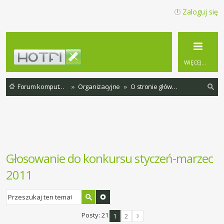
Zaloguj się
WIĘCEJ…
Forum komputerowe
Organizacyjne
O stronie głównej
zu
ka
j
Głosowanie do konkursu styczeń-marzec
2011
Posty: 21
1
2