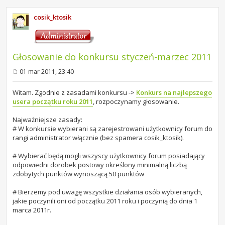
cosik_ktosik
Głosowanie do konkursu styczeń-marzec 2011
01 mar 2011, 23:40
P
o
s
Witam. Zgodnie z zasadami konkursu ->
Konkurs na najlepszego
t
usera początku roku 2011
, rozpoczynamy głosowanie.
Najważniejsze zasady:
# W konkursie wybierani są zarejestrowani użytkownicy forum do
rangi administrator włącznie (bez spamera cosik_ktosik).
# Wybierać będą mogli wszyscy użytkownicy forum posiadający
odpowiedni dorobek postowy określony minimalną liczbą
zdobytych punktów wynoszącą 50 punktów
# Bierzemy pod uwagę wszystkie działania osób wybieranych,
jakie poczynili oni od początku 2011 roku i poczynią do dnia 1
marca 2011r.