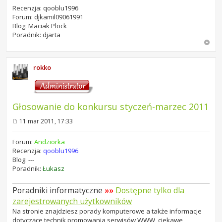
s
Recenzja: qooblu1996
t
Forum: djkamil09061991
Blog: Maciak Plock
Poradnik: djarta
rokko
Głosowanie do konkursu styczeń-marzec 2011
11 mar 2011, 17:33
P
o
s
Forum:
Andziorka
t
Recenzja:
qooblu1996
Blog: ---
Poradnik:
Łukasz
Poradniki informatyczne
»»
Dostępne tylko dla
zarejestrowanych użytkowników
Na stronie znajdziesz porady komputerowe a także informacje
dotyczące technik promowania serwisów WWW, ciekawe