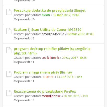
Odpowiedzi:
4
Poszukuję dodatku do przeglądarki Slimjet
Ostatni post autor:
XMan
«
12 mar 2017, 19:48
Odpowiedzi:
6
Szukam IJ Scan Utility do Canon MG5350
Ostatni post autor:
Arcadio Morello
«
02 mar 2017, 01:00
Odpowiedzi:
2
program desktop minifier plików (szczególnie
php,txt,html)
Ostatni post autor:
cosik_ktosik
«
29 sty 2017, 10:25
Odpowiedzi:
1
Problem z nagraniem płyty Blu-ray
Ostatni post autor:
Fix00ser
«
13 paź 2016, 13:56
Odpowiedzi:
1
Rozszerzenia do przeglądarki FireFox
Ostatni post autor:
me@djohnsc
«
26 sie 2016, 23:03
Odpowiedzi:
3