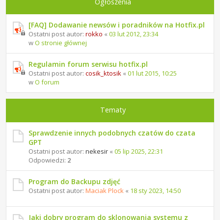
Ogłoszenia
[FAQ] Dodawanie newsów i poradników na Hotfix.pl
Ostatni post autor:
rokko
«
03 lut 2012, 23:34
w
O stronie głównej
Regulamin forum serwisu hotfix.pl
Ostatni post autor:
cosik_ktosik
«
01 lut 2015, 10:25
w
O forum
Tematy
Sprawdzenie innych podobnych czatów do czata
GPT
Ostatni post autor:
nekesir
«
05 lip 2025, 22:31
Odpowiedzi:
2
Program do Backupu zdjęć
Ostatni post autor:
Maciak Plock
«
18 sty 2023, 14:50
Jaki dobry program do sklonowania systemu z