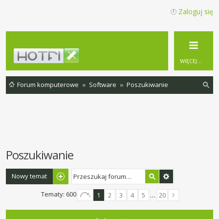
Zaloguj się
WIĘCEJ…
Forum komputerowe
Software
Poszukiwanie
zu
ka
j
Poszukiwanie
Nowy temat
Tematy: 600
1
2
3
4
5
…
20