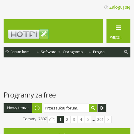
Zaloguj się
WIĘCEJ…
Forum komputerowe
Software
Oprogramowanie
Programy za free
zu
ka
j
Programy za free
Nowy temat
Tematy: 7807
1
2
3
4
5
…
261