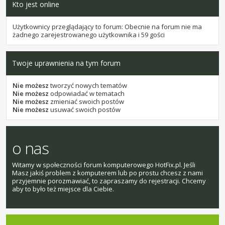
Kto jest online
Użytkownicy przeglądający to forum: Obecnie na forum nie ma
żadnego zarejestrowanego użytkownika i 59 gości
Twoje uprawnienia na tym forum
Nie możesz
tworzyć nowych tematów
Nie możesz
odpowiadać w tematach
Nie możesz
zmieniać swoich postów
Nie możesz
usuwać swoich postów
o nas
Witamy w społeczności forum komputerowego HotFix.pl. Jeśli
Masz jakiś problem z komputerem lub po prostu chcesz z nami
przyjemnie porozmawiać, to zapraszamy do rejestracji. Chcemy
aby to było też miejsce dla Ciebie.