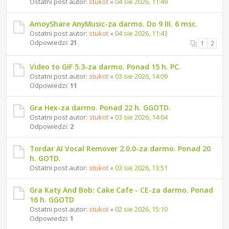
Ostatni post autor:
stukot
«
04 sie 2026, 11:49
AmoyShare AnyMusic-za darmo. Do 9 III. 6 msc.
Ostatni post autor:
stukot
«
04 sie 2026, 11:43
Odpowiedzi:
21
1
2
Video to GIF 5.3-za darmo. Ponad 15 h. PC.
Ostatni post autor:
stukot
«
03 sie 2026, 14:09
Odpowiedzi:
11
Gra Hex-za darmo. Ponad 22 h. GGOTD.
Ostatni post autor:
stukot
«
03 sie 2026, 14:04
Odpowiedzi:
2
Tordar AI Vocal Remover 2.0.0-za darmo. Ponad 20
h. GOTD.
Ostatni post autor:
stukot
«
03 sie 2026, 13:51
Gra Katy And Bob: Cake Cafe - CE-za darmo. Ponad
16 h. GGOTD
Ostatni post autor:
stukot
«
02 sie 2026, 15:10
Odpowiedzi:
1