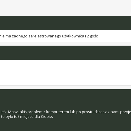
nie ma żadnego zarejestrowanego użytkownika i 2 gości
Jeśli Masz jakiś problem z komputerem lub po prostu chcesz z nami przyj
o było też miejsce dla Ciebie.