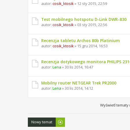
autor:
cosik_ktosik
» 12 sty 2015, 22:59
Test mobilnego hotspotu D-Link DWR-830
autor:
cosik_ktosik
» 03 sty 2015, 22:56
Recenzja tabletu Archos 80b Platinium
autor:
cosik_ktosik
» 15 gru 2014, 16:53
Recenzja dotykowego monitora PHILIPS 23
autor:
Lena
» 30 lis 2014, 16:47
Mobilny router NETGEAR Trek PR2000
autor:
Lena
» 30 lis 2014, 14:12
Wyświetl tematy 
Nowy temat