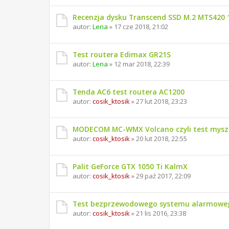
Recenzja dysku Transcend SSD M.2 MTS420
autor:
Lena
» 17 cze 2018, 21:02
Test routera Edimax GR21S
autor:
Lena
» 12 mar 2018, 22:39
Tenda AC6 test routera AC1200
autor:
cosik_ktosik
» 27 lut 2018, 23:23
MODECOM MC-WMX Volcano czyli test myszki
autor:
cosik_ktosik
» 20 lut 2018, 22:55
Palit GeForce GTX 1050 Ti KalmX
autor:
cosik_ktosik
» 29 paź 2017, 22:09
Test bezprzewodowego systemu alarmow
autor:
cosik_ktosik
» 21 lis 2016, 23:38