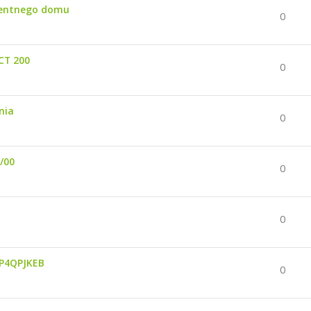
ligentnego domu
0
CT 200
0
nia
0
B/00
0
0
2P4QPJKEB
0