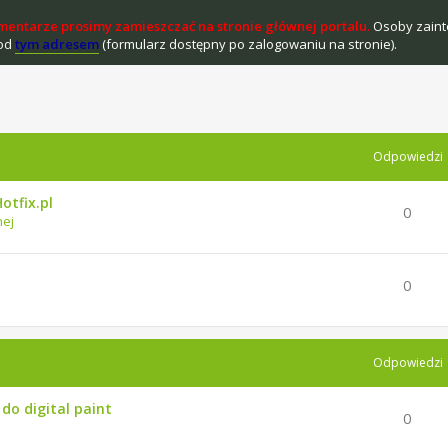
mentarze prosimy zamieszczać na stronie głównej portalu.
Osoby zaint
pod
tym adresem
(formularz dostępny po zalogowaniu na stronie).
Odpowiedzi
otfix.pl
0
nej
0
Odpowiedzi
 do digital paint
0