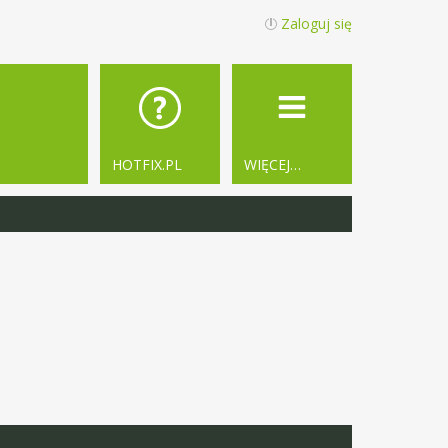
Zaloguj się
HOTFIX.PL
WIĘCEJ…