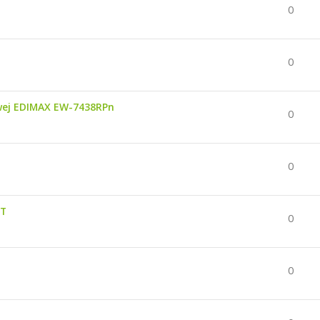
0
0
wej EDIMAX EW-7438RPn
0
0
UT
0
0