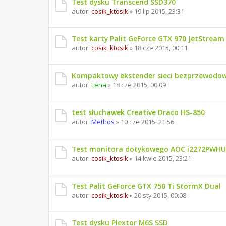
Test dysku Transcend SSD370
autor:
cosik_ktosik
» 19 lip 2015, 23:31
Test karty Palit GeForce GTX 970 JetStream
autor:
cosik_ktosik
» 18 cze 2015, 00:11
Kompaktowy ekstender sieci bezprzewodo
autor:
Lena
» 18 cze 2015, 00:09
test słuchawek Creative Draco HS-850
autor:
Methos
» 10 cze 2015, 21:56
Test monitora dotykowego AOC i2272PWH
autor:
cosik_ktosik
» 14 kwie 2015, 23:21
Test Palit GeForce GTX 750 Ti StormX Dual
autor:
cosik_ktosik
» 20 sty 2015, 00:08
Test dysku Plextor M6S SSD