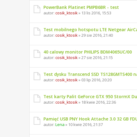
PowerBank Platinet PMPB6BR - test
autor:
cosik_ktosik
» 13 lis 2016, 15:53
Test mobilnego hotspotu LTE Netgear AirC
autor:
cosik_ktosik
» 29 sie 2016, 21:40
40 calowy monitor PHILIPS BDM4065UC/00
autor:
cosik_ktosik
» 27 sie 2016, 21:15
Test dysku Transcend SSD TS128GMTS400 na
autor:
cosik_ktosik
» 03 lip 2016, 20:20
Test karty Palit GeForce GTX 950 StormX Du
autor:
cosik_ktosik
» 18 kwie 2016, 22:36
Pamięć USB PNY Hook Attache 3.0 32 GB F
autor:
Lena
» 10 kwie 2016, 21:37