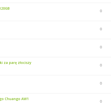
 120GB
0
0
0
 za parę złociszy
0
0
ego Chuango AW1
0