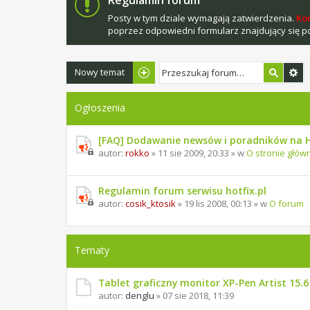
Regulamin forum
Posty w tym dziale wymagają zatwierdzenia.
Ko
poprzez odpowiedni formularz znajdujący się 
Nowy temat
Ogłoszenia
[FAQ] Dodawanie newsów i poradników na H
autor:
rokko
» 11 sie 2009, 20:33 » w
O stronie głów
Regulamin forum serwisu hotfix.pl
autor:
cosik_ktosik
» 19 lis 2008, 00:13 » w
O forum
Tematy
Tablet graficzny monitor XP-Pen Artist 15.6
autor:
denglu
» 07 sie 2018, 11:39