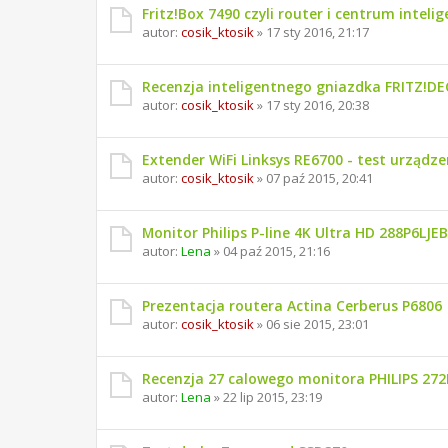
Fritz!Box 7490 czyli router i centrum inte
autor:
cosik_ktosik
» 17 sty 2016, 21:17
Recenzja inteligentnego gniazdka FRITZ!DE
autor:
cosik_ktosik
» 17 sty 2016, 20:38
Extender WiFi Linksys RE6700 - test urządze
autor:
cosik_ktosik
» 07 paź 2015, 20:41
Monitor Philips P-line 4K Ultra HD 288P6LJE
autor:
Lena
» 04 paź 2015, 21:16
Prezentacja routera Actina Cerberus P6806
autor:
cosik_ktosik
» 06 sie 2015, 23:01
Recenzja 27 calowego monitora PHILIPS 27
autor:
Lena
» 22 lip 2015, 23:19