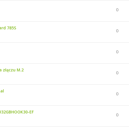
0
ard 785S
0
0
 złączu M.2
0
al
0
DU32GBHOOK30-EF
0