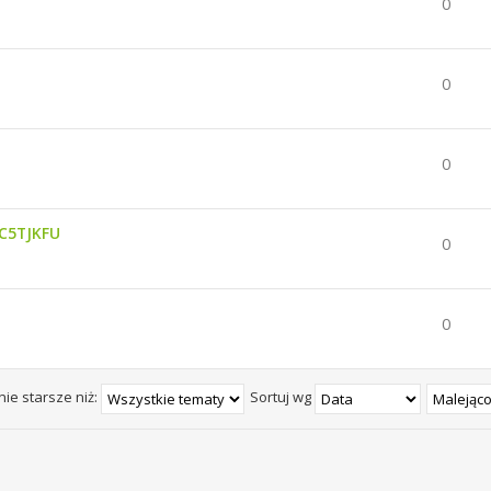
0
0
0
1C5TJKFU
0
0
nie starsze niż:
Sortuj wg