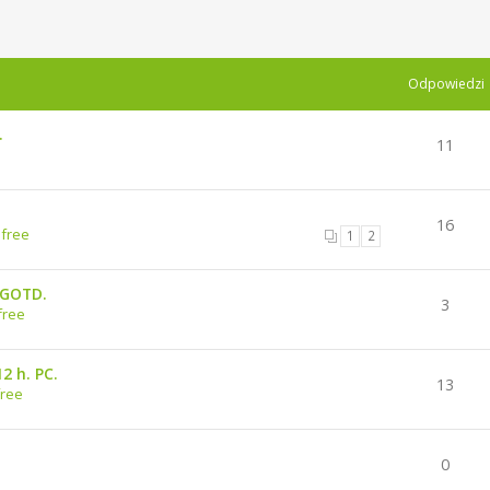
Odpowiedzi
.
11
16
 free
1
2
GGOTD.
3
free
2 h. PC.
13
free
0