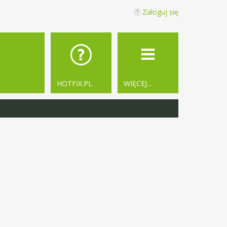
Zaloguj się
HOTFIX.PL
WIĘCEJ…