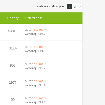
Znaleziono 42 wyniki
1
2
Odsłony
Ostatni post
autor:
stukot
68016
W
wczoraj, 13:47
y
ś
w
autor:
stukot
3224
i
W
wczoraj, 13:40
e
y
t
ś
l
w
autor:
stukot
953
n
i
W
wczoraj, 13:37
a
e
y
j
t
ś
n
l
w
autor:
stukot
2977
o
n
i
W
wczoraj, 13:31
w
a
e
y
s
j
t
ś
z
n
l
w
autor:
stukot
59
y
o
n
i
W
wczoraj, 13:23
p
w
a