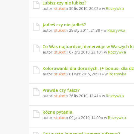
Lubisz czy nie lubisz?
autor:
stukot
» 30 lis 2010, 20:02 » w
Rozrywka
Jadłeś czy nie jadłeś?
autor:
stukot
» 28 sty 2011, 21:38 » w
Rozrywka
Co Was najbardziej denerwuje w Waszych 
autor:
stukot
» 07 gru 2010, 23:10 » w
Rozrywka
Kolorowanki dla dorosłych. (+ bonus- dla dzi
autor:
stukot
» 01 wrz 2015, 20:11 » w
Rozrywka
Prawda czy fałsz?
autor:
stukot
» 26 lis 2010, 12:41 » w
Rozrywka
Różne pytania.
autor:
stukot
» 09 gru 2010, 14:09 » w
Rozrywka
Czy warto kupować kamerę cyfrową?