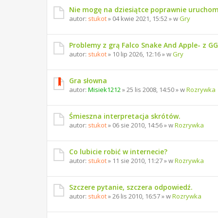
Nie mogę na dziesiątce poprawnie uruchom
autor:
stukot
» 04 kwie 2021, 15:52 » w
Gry
Problemy z grą Falco Snake And Apple- z G
autor:
stukot
» 10 lip 2026, 12:16 » w
Gry
Gra słowna
autor:
Misiek1212
» 25 lis 2008, 14:50 » w
Rozrywka
Śmieszna interpretacja skrótów.
autor:
stukot
» 06 sie 2010, 14:56 » w
Rozrywka
Co lubicie robić w internecie?
autor:
stukot
» 11 sie 2010, 11:27 » w
Rozrywka
Szczere pytanie, szczera odpowiedź.
autor:
stukot
» 26 lis 2010, 16:57 » w
Rozrywka