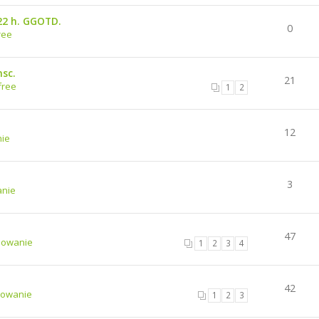
22 h. GGOTD.
0
ree
msc.
21
free
1
2
12
ie
3
nie
47
mowanie
1
2
3
4
42
owanie
1
2
3