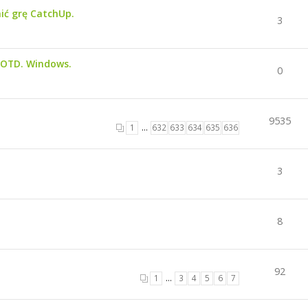
ić grę CatchUp.
3
GOTD. Windows.
0
9535
1
…
632
633
634
635
636
3
8
92
1
…
3
4
5
6
7