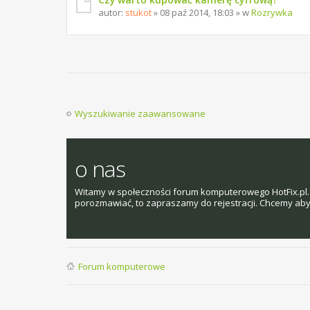
autor:
stukot
» 08 paź 2014, 18:03 » w
Rozrywka
Wyszukiwanie zaawansowane
o nas
Witamy w społeczności forum komputerowego HotFix.pl. 
porozmawiać, to zapraszamy do rejestracji. Chcemy aby t
Forum komputerowe