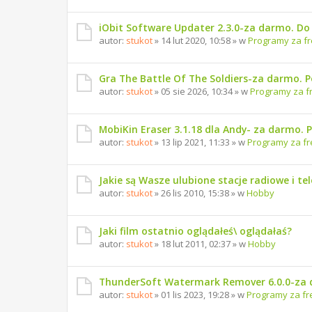
iObit Software Updater 2.3.0-za darmo. Do 1
autor:
stukot
» 14 lut 2020, 10:58 » w
Programy za f
Gra The Battle Of The Soldiers-za darmo. 
autor:
stukot
» 05 sie 2026, 10:34 » w
Programy za f
MobiKin Eraser 3.1.18 dla Andy- za darmo. 
autor:
stukot
» 13 lip 2021, 11:33 » w
Programy za fr
Jakie są Wasze ulubione stacje radiowe i te
autor:
stukot
» 26 lis 2010, 15:38 » w
Hobby
Jaki film ostatnio oglądałeś\ oglądałaś?
autor:
stukot
» 18 lut 2011, 02:37 » w
Hobby
ThunderSoft Watermark Remover 6.0.0-za 
autor:
stukot
» 01 lis 2023, 19:28 » w
Programy za fr