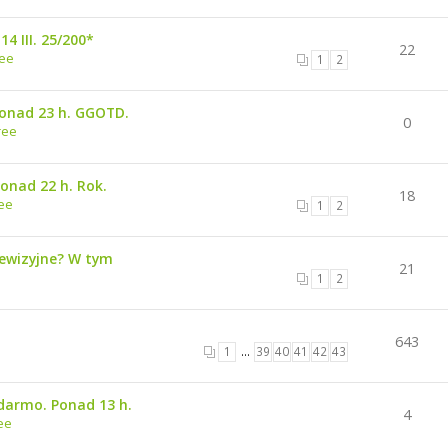
4 III. 25/200*
22
ree
1
2
Ponad 23 h. GGOTD.
0
ree
Ponad 22 h. Rok.
18
ee
1
2
lewizyjne? W tym
21
1
2
643
1
…
39
40
41
42
43
darmo. Ponad 13 h.
4
ee