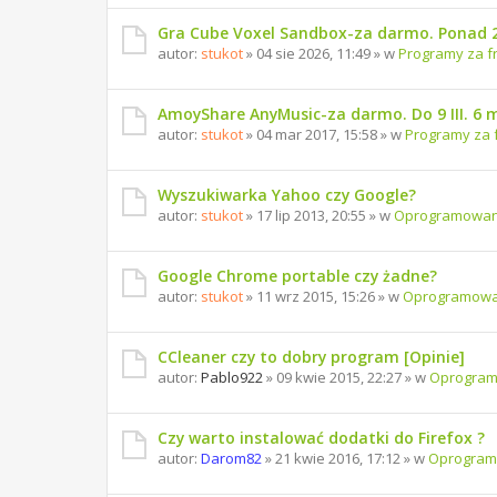
Gra Cube Voxel Sandbox-za darmo. Ponad 
autor:
stukot
» 04 sie 2026, 11:49 » w
Programy za f
AmoyShare AnyMusic-za darmo. Do 9 III. 6 
autor:
stukot
» 04 mar 2017, 15:58 » w
Programy za 
Wyszukiwarka Yahoo czy Google?
autor:
stukot
» 17 lip 2013, 20:55 » w
Oprogramowan
Google Chrome portable czy żadne?
autor:
stukot
» 11 wrz 2015, 15:26 » w
Oprogramowa
CCleaner czy to dobry program [Opinie]
autor:
Pablo922
» 09 kwie 2015, 22:27 » w
Oprogra
Czy warto instalować dodatki do Firefox ?
autor:
Darom82
» 21 kwie 2016, 17:12 » w
Oprogram