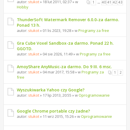
autor:
stukot
» 18 lut 2011, 02:37 » w
1
…
40
41
42
43
Hobby
ThunderSoft Watermark Remover 6.0.0-za darmo.
Ponad 13 h.
autor:
stukot
» 01 lis 2023, 19:28 » w
Programy za free
Gra Cube Voxel Sandbox-za darmo. Ponad 22 h.
GGOTD.
autor:
stukot
» 04 sie 2026, 11:49 » w
Programy za free
AmoyShare AnyMusic-za darmo. Do 9 III. 6 msc.
autor:
stukot
» 04 mar 2017, 15:58 » w
Programy za
1
2
free
Wyszukiwarka Yahoo czy Google?
autor:
stukot
» 17 lip 2013, 20:55 » w
Oprogramowanie
Google Chrome portable czy żadne?
autor:
stukot
» 11 wrz 2015, 15:26 » w
Oprogramowanie