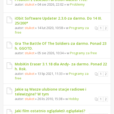
autor:
stukot
» 04 sie 2026, 22:02 » w
Problemy
iObit Software Updater 2.3.0-za darmo. Do 14 III.
25/200*
autor:
stukot
» 14 lut 2020, 10:58 » w
Programy za
1
2
free
Gra The Battle Of The Soldiers-za darmo. Ponad 23
h. GGOTD.
autor:
stukot
» 05 sie 2026, 10:34 » w
Programy za free
MobiKin Eraser 3.1.18 dla Andy- za darmo. Ponad 22
h. Rok.
autor:
stukot
» 13 lip 2021, 11:33 » w
Programy za
1
2
free
Jakie są Wasze ulubione stacje radiowe i
telewizyjne? W tym
autor:
stukot
» 26 lis 2010, 15:38 » w
Hobby
1
2
Jaki film ostatnio oglądałeś\ oglądałaś?