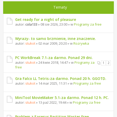
Tematy
Get ready for a night of pleasure
autor:
cola133
» 08 sie 2026, 23:00 » w
Programy za free
Wyrazy- to samo brzmienie, inne znaczenie.
autor:
stukot
» 02 mar 2009, 20:20 » w
Rozrywka
PC WorkBreak 7.1-za darmo. Ponad 29 dni.
autor:
stukot
» 24 kwie 2018, 14:47 » w
Programy za
1
2
free
Gra Falco LL Tetris-za darmo. Ponad 20 h. GGOTD.
autor:
stukot
» 14 mar 2025, 11:31 » w
Programy za free
MiniTool MovieMaker 5.1-za darmo. Ponad 12 h. PC.
autor:
stukot
» 13 paź 2022, 19:44 » w
Programy za free
Problem z Easesus Partition Master Free.