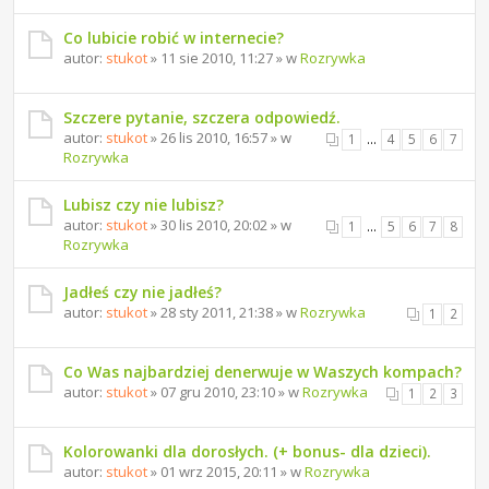
Co lubicie robić w internecie?
autor:
stukot
» 11 sie 2010, 11:27 » w
Rozrywka
Szczere pytanie, szczera odpowiedź.
autor:
stukot
» 26 lis 2010, 16:57 » w
1
…
4
5
6
7
Rozrywka
Lubisz czy nie lubisz?
autor:
stukot
» 30 lis 2010, 20:02 » w
1
…
5
6
7
8
Rozrywka
Jadłeś czy nie jadłeś?
autor:
stukot
» 28 sty 2011, 21:38 » w
Rozrywka
1
2
Co Was najbardziej denerwuje w Waszych kompach?
autor:
stukot
» 07 gru 2010, 23:10 » w
Rozrywka
1
2
3
Kolorowanki dla dorosłych. (+ bonus- dla dzieci).
autor:
stukot
» 01 wrz 2015, 20:11 » w
Rozrywka