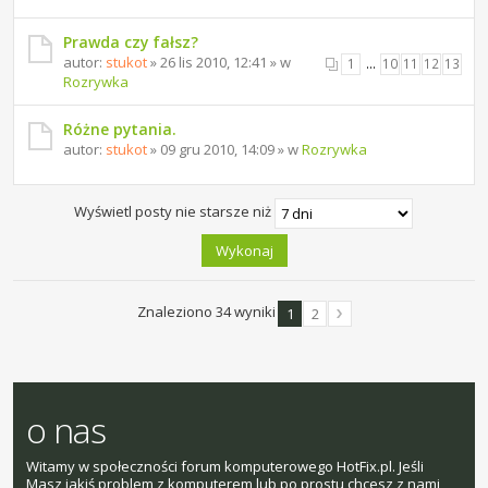
Prawda czy fałsz?
autor:
stukot
» 26 lis 2010, 12:41 » w
1
…
10
11
12
13
Rozrywka
Różne pytania.
autor:
stukot
» 09 gru 2010, 14:09 » w
Rozrywka
Wyświetl posty nie starsze niż
Znaleziono 34 wyniki
1
2
o nas
Witamy w społeczności forum komputerowego HotFix.pl. Jeśli
Masz jakiś problem z komputerem lub po prostu chcesz z nami