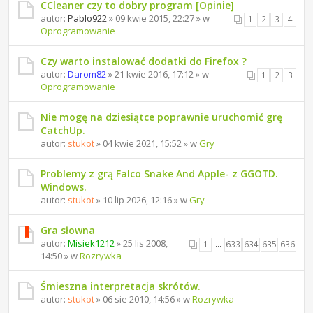
CCleaner czy to dobry program [Opinie]
autor:
Pablo922
» 09 kwie 2015, 22:27 » w
1
2
3
4
Oprogramowanie
Czy warto instalować dodatki do Firefox ?
autor:
Darom82
» 21 kwie 2016, 17:12 » w
1
2
3
Oprogramowanie
Nie mogę na dziesiątce poprawnie uruchomić grę
CatchUp.
autor:
stukot
» 04 kwie 2021, 15:52 » w
Gry
Problemy z grą Falco Snake And Apple- z GGOTD.
Windows.
autor:
stukot
» 10 lip 2026, 12:16 » w
Gry
Gra słowna
autor:
Misiek1212
» 25 lis 2008,
1
…
633
634
635
636
14:50 » w
Rozrywka
Śmieszna interpretacja skrótów.
autor:
stukot
» 06 sie 2010, 14:56 » w
Rozrywka