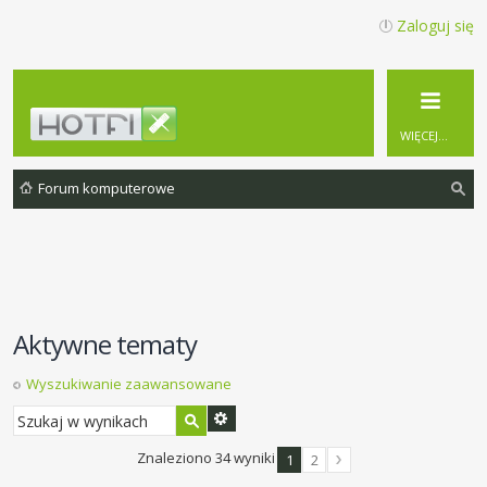
Zaloguj się
WIĘCEJ…
Forum komputerowe
zu
ka
j
Aktywne tematy
Wyszukiwanie zaawansowane
Znaleziono 34 wyniki
1
2