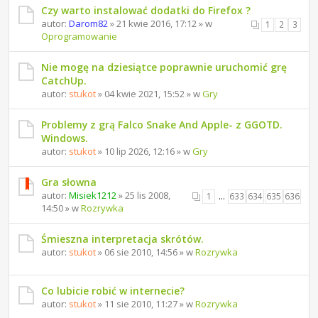
Czy warto instalować dodatki do Firefox ?
autor:
Darom82
» 21 kwie 2016, 17:12 » w
1
2
3
Oprogramowanie
Nie mogę na dziesiątce poprawnie uruchomić grę
CatchUp.
autor:
stukot
» 04 kwie 2021, 15:52 » w
Gry
Problemy z grą Falco Snake And Apple- z GGOTD.
Windows.
autor:
stukot
» 10 lip 2026, 12:16 » w
Gry
Gra słowna
autor:
Misiek1212
» 25 lis 2008,
1
…
633
634
635
636
14:50 » w
Rozrywka
Śmieszna interpretacja skrótów.
autor:
stukot
» 06 sie 2010, 14:56 » w
Rozrywka
Co lubicie robić w internecie?
autor:
stukot
» 11 sie 2010, 11:27 » w
Rozrywka