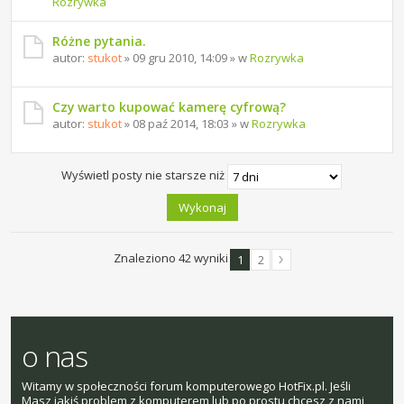
Rozrywka
Różne pytania.
autor:
stukot
» 09 gru 2010, 14:09 » w
Rozrywka
Czy warto kupować kamerę cyfrową?
autor:
stukot
» 08 paź 2014, 18:03 » w
Rozrywka
Wyświetl posty nie starsze niż
Znaleziono 42 wyniki
1
2
o nas
Witamy w społeczności forum komputerowego HotFix.pl. Jeśli
Masz jakiś problem z komputerem lub po prostu chcesz z nami