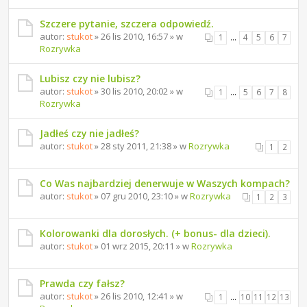
Szczere pytanie, szczera odpowiedź.
autor:
stukot
» 26 lis 2010, 16:57 » w
1
…
4
5
6
7
Rozrywka
Lubisz czy nie lubisz?
autor:
stukot
» 30 lis 2010, 20:02 » w
1
…
5
6
7
8
Rozrywka
Jadłeś czy nie jadłeś?
autor:
stukot
» 28 sty 2011, 21:38 » w
Rozrywka
1
2
Co Was najbardziej denerwuje w Waszych kompach?
autor:
stukot
» 07 gru 2010, 23:10 » w
Rozrywka
1
2
3
Kolorowanki dla dorosłych. (+ bonus- dla dzieci).
autor:
stukot
» 01 wrz 2015, 20:11 » w
Rozrywka
Prawda czy fałsz?
autor:
stukot
» 26 lis 2010, 12:41 » w
1
…
10
11
12
13