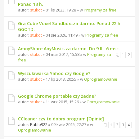
Ponad 13 h.
autor:
stukot
» 01 lis 2023, 19:28 » w
Programy za free
Gra Cube Voxel Sandbox-za darmo. Ponad 22 h.
GGOTD.
autor:
stukot
» 04 sie 2026, 11:49 » w
Programy za free
AmoyShare AnyMusic-za darmo. Do 9 III. 6 msc.
autor:
stukot
» 04 mar 2017, 15:58 » w
Programy za
1
2
free
Wyszukiwarka Yahoo czy Google?
autor:
stukot
» 17 lip 2013, 20:55 » w
Oprogramowanie
Google Chrome portable czy żadne?
autor:
stukot
» 11 wrz 2015, 15:26 » w
Oprogramowanie
CCleaner czy to dobry program [Opinie]
autor:
Pablo922
» 09 kwie 2015, 22:27 » w
1
2
3
4
Oprogramowanie