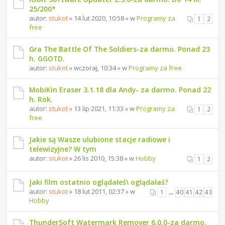
25/200*
autor:
stukot
» 14 lut 2020, 10:58 » w
Programy za
1
2
free
Gra The Battle Of The Soldiers-za darmo. Ponad 23
h. GGOTD.
autor:
stukot
» wczoraj, 10:34 » w
Programy za free
MobiKin Eraser 3.1.18 dla Andy- za darmo. Ponad 22
h. Rok.
autor:
stukot
» 13 lip 2021, 11:33 » w
Programy za
1
2
free
Jakie są Wasze ulubione stacje radiowe i
telewizyjne? W tym
autor:
stukot
» 26 lis 2010, 15:38 » w
Hobby
1
2
Jaki film ostatnio oglądałeś\ oglądałaś?
autor:
stukot
» 18 lut 2011, 02:37 » w
1
…
40
41
42
43
Hobby
ThunderSoft Watermark Remover 6.0.0-za darmo.