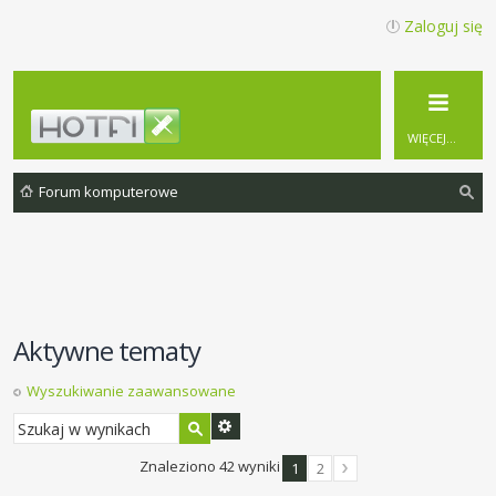
Zaloguj się
WIĘCEJ…
Forum komputerowe
zu
ka
j
Aktywne tematy
Wyszukiwanie zaawansowane
Znaleziono 42 wyniki
1
2