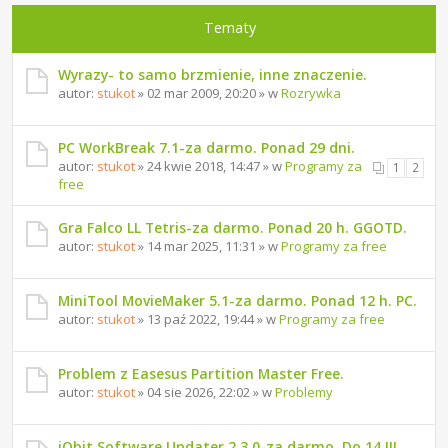
Tematy
Wyrazy- to samo brzmienie, inne znaczenie.
autor:
stukot
» 02 mar 2009, 20:20 » w
Rozrywka
PC WorkBreak 7.1-za darmo. Ponad 29 dni.
autor:
stukot
» 24 kwie 2018, 14:47 » w
Programy za
1
2
free
Gra Falco LL Tetris-za darmo. Ponad 20 h. GGOTD.
autor:
stukot
» 14 mar 2025, 11:31 » w
Programy za free
MiniTool MovieMaker 5.1-za darmo. Ponad 12 h. PC.
autor:
stukot
» 13 paź 2022, 19:44 » w
Programy za free
Problem z Easesus Partition Master Free.
autor:
stukot
» 04 sie 2026, 22:02 » w
Problemy
iObit Software Updater 2.3.0-za darmo. Do 14 III.