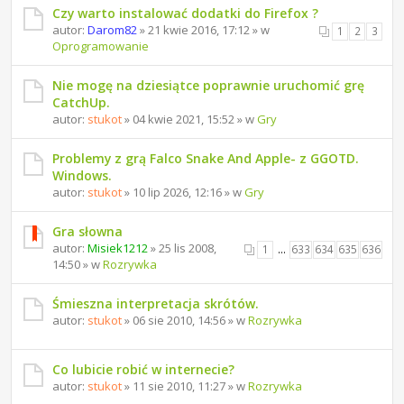
Czy warto instalować dodatki do Firefox ?
autor:
Darom82
» 21 kwie 2016, 17:12 » w
1
2
3
Oprogramowanie
Nie mogę na dziesiątce poprawnie uruchomić grę
CatchUp.
autor:
stukot
» 04 kwie 2021, 15:52 » w
Gry
Problemy z grą Falco Snake And Apple- z GGOTD.
Windows.
autor:
stukot
» 10 lip 2026, 12:16 » w
Gry
Gra słowna
autor:
Misiek1212
» 25 lis 2008,
1
…
633
634
635
636
14:50 » w
Rozrywka
Śmieszna interpretacja skrótów.
autor:
stukot
» 06 sie 2010, 14:56 » w
Rozrywka
Co lubicie robić w internecie?
autor:
stukot
» 11 sie 2010, 11:27 » w
Rozrywka