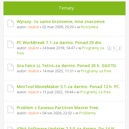
Tematy
Wyrazy- to samo brzmienie, inne znaczenie.
autor:
stukot
» 02 mar 2009, 20:20 » w
Rozrywka
PC WorkBreak 7.1-za darmo. Ponad 29 dni.
autor:
stukot
» 24 kwie 2018, 14:47 » w
Programy za
1
2
free
Gra Falco LL Tetris-za darmo. Ponad 20 h. GGOTD.
autor:
stukot
» 14 mar 2025, 11:31 » w
Programy za free
MiniTool MovieMaker 5.1-za darmo. Ponad 12 h. PC.
autor:
stukot
» 13 paź 2022, 19:44 » w
Programy za free
Problem z Easesus Partition Master Free.
autor:
stukot
» 04 sie 2026, 22:02 » w
Problemy
iObit Software Updater 2.3.0-za darmo. Do 14 III.