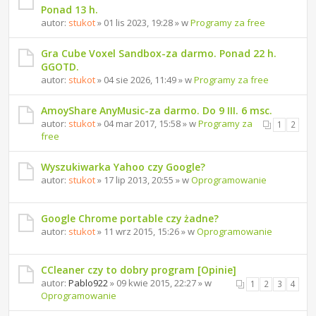
Ponad 13 h.
autor:
stukot
» 01 lis 2023, 19:28 » w
Programy za free
Gra Cube Voxel Sandbox-za darmo. Ponad 22 h.
GGOTD.
autor:
stukot
» 04 sie 2026, 11:49 » w
Programy za free
AmoyShare AnyMusic-za darmo. Do 9 III. 6 msc.
autor:
stukot
» 04 mar 2017, 15:58 » w
Programy za
1
2
free
Wyszukiwarka Yahoo czy Google?
autor:
stukot
» 17 lip 2013, 20:55 » w
Oprogramowanie
Google Chrome portable czy żadne?
autor:
stukot
» 11 wrz 2015, 15:26 » w
Oprogramowanie
CCleaner czy to dobry program [Opinie]
autor:
Pablo922
» 09 kwie 2015, 22:27 » w
1
2
3
4
Oprogramowanie