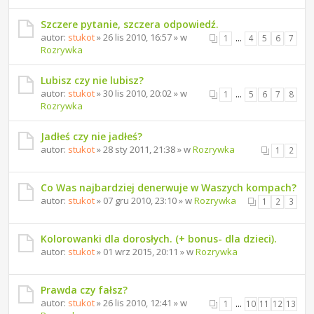
Szczere pytanie, szczera odpowiedź.
autor:
stukot
» 26 lis 2010, 16:57 » w
1
…
4
5
6
7
Rozrywka
Lubisz czy nie lubisz?
autor:
stukot
» 30 lis 2010, 20:02 » w
1
…
5
6
7
8
Rozrywka
Jadłeś czy nie jadłeś?
autor:
stukot
» 28 sty 2011, 21:38 » w
Rozrywka
1
2
Co Was najbardziej denerwuje w Waszych kompach?
autor:
stukot
» 07 gru 2010, 23:10 » w
Rozrywka
1
2
3
Kolorowanki dla dorosłych. (+ bonus- dla dzieci).
autor:
stukot
» 01 wrz 2015, 20:11 » w
Rozrywka
Prawda czy fałsz?
autor:
stukot
» 26 lis 2010, 12:41 » w
1
…
10
11
12
13