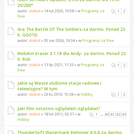
25/200*
autor:
stukot
» 14 lut 2020, 10:58 » w
Programy za
1
2
free
Gra The Battle Of The Soldiers-za darmo. Ponad 23
h. GGOTD.
autor:
stukot
» 05 sie 2026, 10:34 » w
Programy za free
MobiKin Eraser 3.1.18 dla Andy- za darmo. Ponad 22
h. Rok.
autor:
stukot
» 13 lip 2021, 11:33 » w
Programy za
1
2
free
Jakie są Wasze ulubione stacje radiowe i
telewizyjne? W tym
autor:
stukot
» 26 lis 2010, 15:38 » w
Hobby
1
2
Jaki film ostatnio oglądałeś\ oglądałaś?
autor:
stukot
» 18 lut 2011, 02:37 » w
1
…
40
41
42
43
Hobby
ThunderSoft Watermark Remover 6.0.0-za darmo.