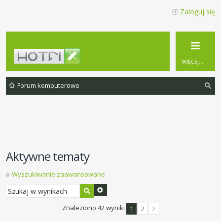
Zaloguj się
WIĘCEJ…
Forum komputerowe
zu
ka
j
Aktywne tematy
Wyszukiwanie zaawansowane
Znaleziono 42 wyniki
1
2