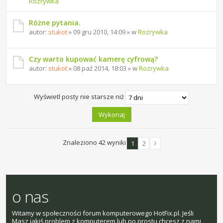
Rozrywka
Różne pytania.
autor:
stukot
» 09 gru 2010, 14:09 » w
Rozrywka
Czy warto kupować kamerę cyfrową?
autor:
stukot
» 08 paź 2014, 18:03 » w
Rozrywka
Wyświetl posty nie starsze niż
Znaleziono 42 wyniki
1
2
o nas
Witamy w społeczności forum komputerowego HotFix.pl. Jeśli
Masz jakiś problem z komputerem lub po prostu chcesz z nami