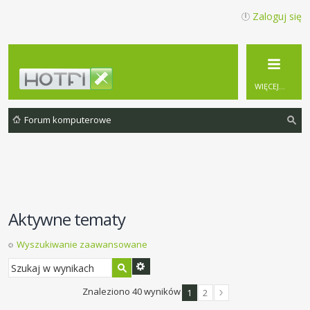
Zaloguj się
WIĘCEJ…
Forum komputerowe
zu
ka
j
Aktywne tematy
Wyszukiwanie zaawansowane
Znaleziono 40 wyników
1
2