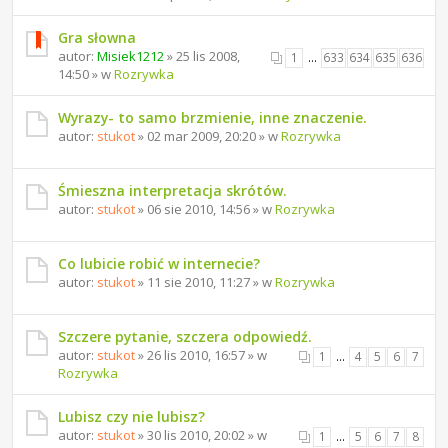
Gra słowna
autor:
Misiek1212
» 25 lis 2008,
1
…
633
634
635
636
14:50 » w
Rozrywka
Wyrazy- to samo brzmienie, inne znaczenie.
autor:
stukot
» 02 mar 2009, 20:20 » w
Rozrywka
Śmieszna interpretacja skrótów.
autor:
stukot
» 06 sie 2010, 14:56 » w
Rozrywka
Co lubicie robić w internecie?
autor:
stukot
» 11 sie 2010, 11:27 » w
Rozrywka
Szczere pytanie, szczera odpowiedź.
autor:
stukot
» 26 lis 2010, 16:57 » w
1
…
4
5
6
7
Rozrywka
Lubisz czy nie lubisz?
autor:
stukot
» 30 lis 2010, 20:02 » w
1
…
5
6
7
8