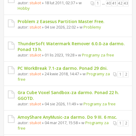
autor:
stukot
» 18 lut 2011, 02:37 » w
1
…
40
41
42
43
Hobby
Problem z Easesus Partition Master Free.
autor:
stukot
» 04 sie 2026, 22:02 » w
Problemy
ThunderSoft Watermark Remover 6.0.0-za darmo.
Ponad 13 h.
autor:
stukot
» 01 lis 2023, 19:28 » w
Programy za free
PC WorkBreak 7.1-za darmo. Ponad 29 dni.
autor:
stukot
» 24 kwie 2018, 14:47 » w
Programy za
1
2
free
Gra Cube Voxel Sandbox-za darmo. Ponad 22 h.
GGOTD.
autor:
stukot
» 04 sie 2026, 11:49 » w
Programy za free
AmoyShare AnyMusic-za darmo. Do 9 III. 6 msc.
autor:
stukot
» 04 mar 2017, 15:58 » w
Programy za
1
2
free