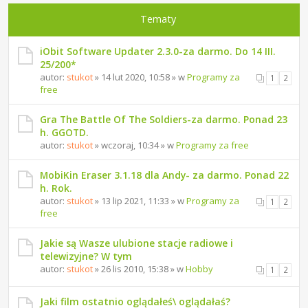
Tematy
iObit Software Updater 2.3.0-za darmo. Do 14 III.
25/200*
autor:
stukot
» 14 lut 2020, 10:58 » w
Programy za
1
2
free
Gra The Battle Of The Soldiers-za darmo. Ponad 23
h. GGOTD.
autor:
stukot
» wczoraj, 10:34 » w
Programy za free
MobiKin Eraser 3.1.18 dla Andy- za darmo. Ponad 22
h. Rok.
autor:
stukot
» 13 lip 2021, 11:33 » w
Programy za
1
2
free
Jakie są Wasze ulubione stacje radiowe i
telewizyjne? W tym
autor:
stukot
» 26 lis 2010, 15:38 » w
Hobby
1
2
Jaki film ostatnio oglądałeś\ oglądałaś?