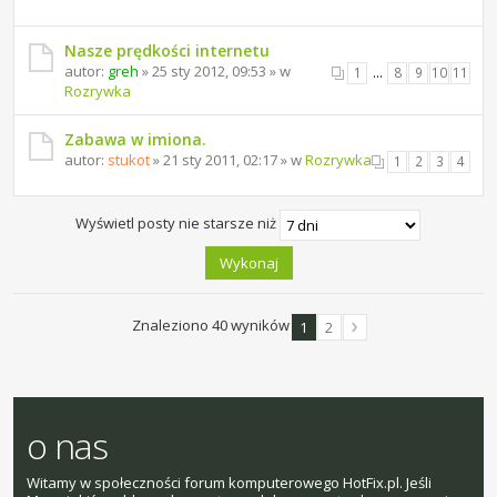
Nasze prędkości internetu
autor:
greh
» 25 sty 2012, 09:53 » w
1
…
8
9
10
11
Rozrywka
Zabawa w imiona.
autor:
stukot
» 21 sty 2011, 02:17 » w
Rozrywka
1
2
3
4
Wyświetl posty nie starsze niż
Znaleziono 40 wyników
1
2
o nas
Witamy w społeczności forum komputerowego HotFix.pl. Jeśli