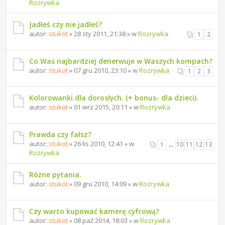
Rozrywka
Jadłeś czy nie jadłeś?
autor:
stukot
» 28 sty 2011, 21:38 » w
Rozrywka
1
2
Co Was najbardziej denerwuje w Waszych kompach?
autor:
stukot
» 07 gru 2010, 23:10 » w
Rozrywka
1
2
3
Kolorowanki dla dorosłych. (+ bonus- dla dzieci).
autor:
stukot
» 01 wrz 2015, 20:11 » w
Rozrywka
Prawda czy fałsz?
autor:
stukot
» 26 lis 2010, 12:41 » w
1
…
10
11
12
13
Rozrywka
Różne pytania.
autor:
stukot
» 09 gru 2010, 14:09 » w
Rozrywka
Czy warto kupować kamerę cyfrową?
autor:
stukot
» 08 paź 2014, 18:03 » w
Rozrywka