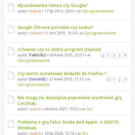
Wyszukiwarka Yahoo czy Google?
autor:
stukot
» 17 lip 2013, 20:55 » w
Oprogramowanie
Google Chrome portable czy żadne?
autor:
stukot
» 11 wrz 2015, 15:26 » w
Oprogramowanie
CCleaner czy to dobry program [Opinie]
autor:
Pablo922
» 09 kwie 2015, 22:27 » w
1
2
3
4
Oprogramowanie
Czy warto instalować dodatki do Firefox ?
autor:
Darom82
» 21 kwie 2016, 17:12 » w
1
2
3
Oprogramowanie
Nie mogę na dziesiątce poprawnie uruchomić grę
CatchUp.
autor:
stukot
» 04 kwie 2021, 15:52 » w
Gry
Problemy z grą Falco Snake And Apple- z GGOTD.
Windows.
autor:
stukot
» 10 lip 2026, 12:16 » w
Gry