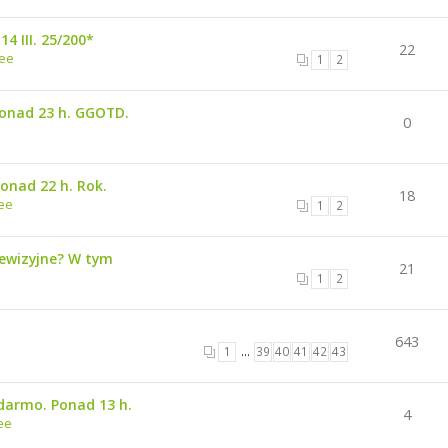
4 III. 25/200*
22
ree
1
2
Ponad 23 h. GGOTD.
0
Ponad 22 h. Rok.
18
ee
1
2
lewizyjne? W tym
21
1
2
643
1
…
39
40
41
42
43
darmo. Ponad 13 h.
4
ee