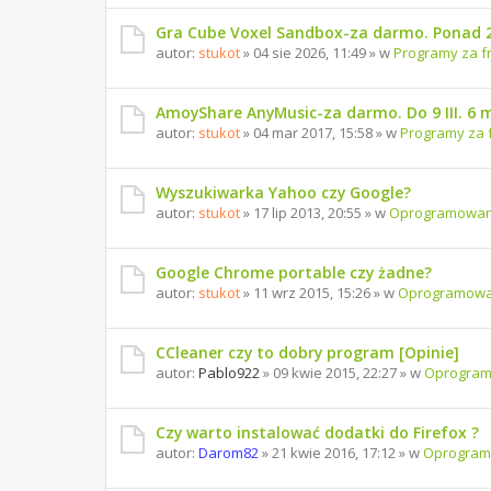
Gra Cube Voxel Sandbox-za darmo. Ponad 
autor:
stukot
» 04 sie 2026, 11:49 » w
Programy za f
AmoyShare AnyMusic-za darmo. Do 9 III. 6 
autor:
stukot
» 04 mar 2017, 15:58 » w
Programy za 
Wyszukiwarka Yahoo czy Google?
autor:
stukot
» 17 lip 2013, 20:55 » w
Oprogramowan
Google Chrome portable czy żadne?
autor:
stukot
» 11 wrz 2015, 15:26 » w
Oprogramowa
CCleaner czy to dobry program [Opinie]
autor:
Pablo922
» 09 kwie 2015, 22:27 » w
Oprogra
Czy warto instalować dodatki do Firefox ?
autor:
Darom82
» 21 kwie 2016, 17:12 » w
Oprogram