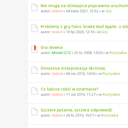
Nie mogę na dziesiątce poprawnie uruchom
autor:
stukot
» 04 kwie 2021, 15:52 » w
Gry
Problemy z grą Falco Snake And Apple- z G
autor:
stukot
» 10 lip 2026, 12:16 » w
Gry
Gra słowna
autor:
Misiek1212
» 25 lis 2008, 14:50 » w
Rozrywka
Śmieszna interpretacja skrótów.
autor:
stukot
» 06 sie 2010, 14:56 » w
Rozrywka
Co lubicie robić w internecie?
autor:
stukot
» 11 sie 2010, 11:27 » w
Rozrywka
Szczere pytanie, szczera odpowiedź.
autor:
stukot
» 26 lis 2010, 16:57 » w
Rozrywka