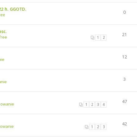
22 h. GGOTD.
0
ree
msc.
21
free
1
2
12
ie
3
nie
47
mowanie
1
2
3
4
42
owanie
1
2
3