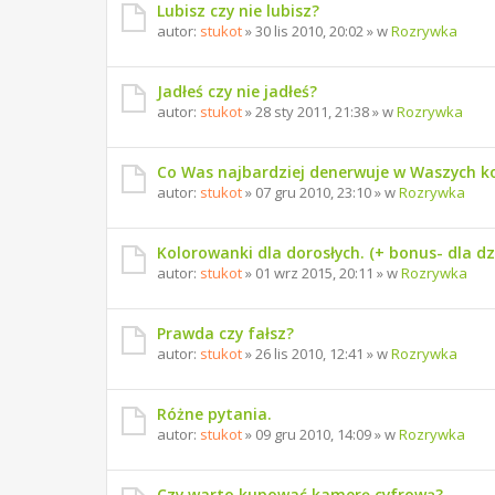
Lubisz czy nie lubisz?
autor:
stukot
» 30 lis 2010, 20:02 » w
Rozrywka
Jadłeś czy nie jadłeś?
autor:
stukot
» 28 sty 2011, 21:38 » w
Rozrywka
Co Was najbardziej denerwuje w Waszych 
autor:
stukot
» 07 gru 2010, 23:10 » w
Rozrywka
Kolorowanki dla dorosłych. (+ bonus- dla dzi
autor:
stukot
» 01 wrz 2015, 20:11 » w
Rozrywka
Prawda czy fałsz?
autor:
stukot
» 26 lis 2010, 12:41 » w
Rozrywka
Różne pytania.
autor:
stukot
» 09 gru 2010, 14:09 » w
Rozrywka
Czy warto kupować kamerę cyfrową?