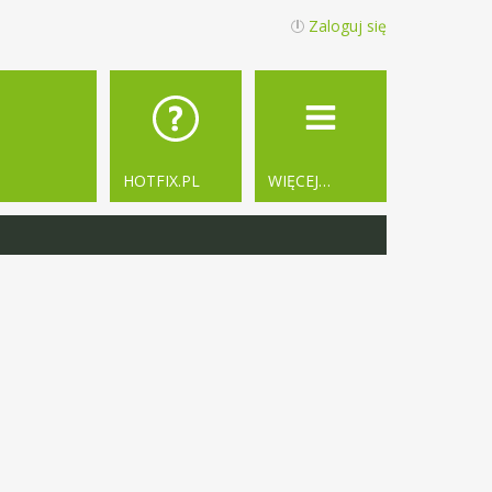
Zaloguj się
HOTFIX.PL
WIĘCEJ…