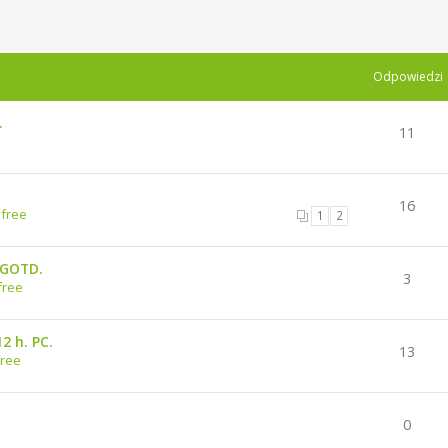
Odpowiedzi
.
11
16
 free
1
2
GGOTD.
3
free
2 h. PC.
13
free
0