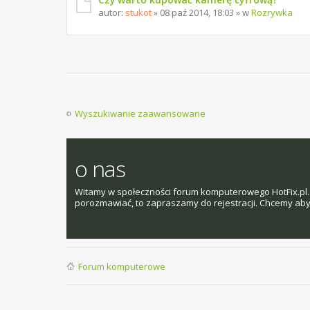
autor:
stukot
» 08 paź 2014, 18:03 » w
Rozrywka
Wyszukiwanie zaawansowane
o nas
Witamy w społeczności forum komputerowego HotFix.pl. 
porozmawiać, to zapraszamy do rejestracji. Chcemy aby t
Forum komputerowe