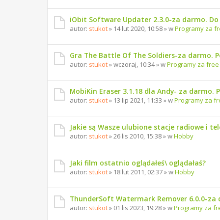
iObit Software Updater 2.3.0-za darmo. Do 1
autor:
stukot
» 14 lut 2020, 10:58 » w
Programy za f
Gra The Battle Of The Soldiers-za darmo. 
autor:
stukot
» wczoraj, 10:34 » w
Programy za free
MobiKin Eraser 3.1.18 dla Andy- za darmo. 
autor:
stukot
» 13 lip 2021, 11:33 » w
Programy za fr
Jakie są Wasze ulubione stacje radiowe i te
autor:
stukot
» 26 lis 2010, 15:38 » w
Hobby
Jaki film ostatnio oglądałeś\ oglądałaś?
autor:
stukot
» 18 lut 2011, 02:37 » w
Hobby
ThunderSoft Watermark Remover 6.0.0-za 
autor:
stukot
» 01 lis 2023, 19:28 » w
Programy za fr