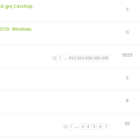
ić grę CatchUp.
3
GOTD. Windows.
0
9535
1
…
632
633
634
635
636
3
8
92
1
…
3
4
5
6
7