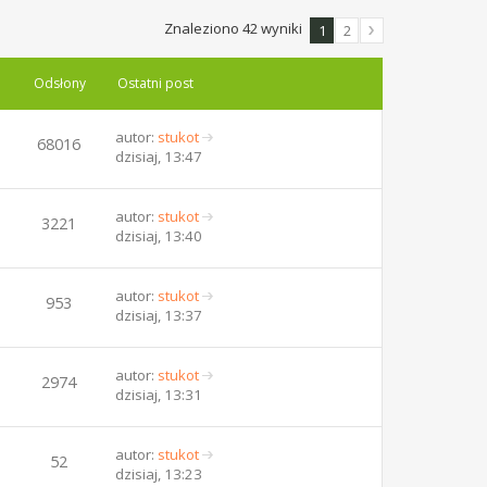
Znaleziono 42 wyniki
1
2
Odsłony
Ostatni post
autor:
stukot
68016
W
dzisiaj, 13:47
y
ś
w
autor:
stukot
3221
i
W
dzisiaj, 13:40
e
y
t
ś
l
w
autor:
stukot
953
n
i
W
dzisiaj, 13:37
a
e
y
j
t
ś
n
l
w
autor:
stukot
2974
o
n
i
W
dzisiaj, 13:31
w
a
e
y
s
j
t
ś
z
n
l
w
autor:
stukot
52
y
o
n
i
W
dzisiaj, 13:23
p
w
a