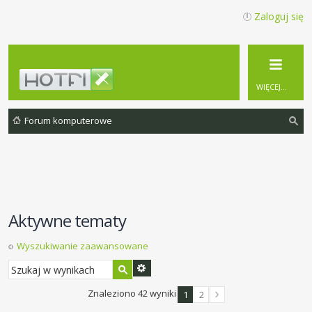
Zaloguj się
WIĘCEJ…
Forum komputerowe
zu
ka
j
Aktywne tematy
Wyszukiwanie zaawansowane
Znaleziono 42 wyniki
1
2