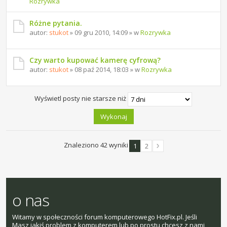
Rozrywka
Różne pytania.
autor:
stukot
» 09 gru 2010, 14:09 » w
Rozrywka
Czy warto kupować kamerę cyfrową?
autor:
stukot
» 08 paź 2014, 18:03 » w
Rozrywka
Wyświetl posty nie starsze niż
Znaleziono 42 wyniki
1
2
o nas
Witamy w społeczności forum komputerowego HotFix.pl. Jeśli
Masz jakiś problem z komputerem lub po prostu chcesz z nami