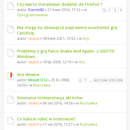
Czy warto instalować dodatki do Firefox ?
autor:
Darom82
» 21 kwie 2016, 17:12 » w
1
2
3
Oprogramowanie
Nie mogę na dziesiątce poprawnie uruchomić grę
CatchUp.
autor:
stukot
» 04 kwie 2021, 15:52 » w
Gry
Problemy z grą Falco Snake And Apple- z GGOTD.
Windows.
autor:
stukot
» 10 lip 2026, 12:16 » w
Gry
Gra słowna
autor:
Misiek1212
» 25 lis 2008,
1
…
633
634
635
636
14:50 » w
Rozrywka
Śmieszna interpretacja skrótów.
autor:
stukot
» 06 sie 2010, 14:56 » w
Rozrywka
Co lubicie robić w internecie?
autor:
stukot
» 11 sie 2010, 11:27 » w
Rozrywka