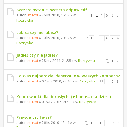
Szczere pytanie, szczera odpowiedź.
autor:
stukot
» 26 lis 2010, 16:57 » w
1
…
4
5
6
7
Rozrywka
Lubisz czy nie lubisz?
autor:
stukot
» 30 lis 2010, 20:02 » w
1
…
5
6
7
8
Rozrywka
Jadłeś czy nie jadłeś?
autor:
stukot
» 28 sty 2011, 21:38 » w
Rozrywka
1
2
Co Was najbardziej denerwuje w Waszych kompach?
autor:
stukot
» 07 gru 2010, 23:10 » w
Rozrywka
1
2
3
Kolorowanki dla dorosłych. (+ bonus- dla dzieci).
autor:
stukot
» 01 wrz 2015, 20:11 » w
Rozrywka
Prawda czy fałsz?
autor:
stukot
» 26 lis 2010, 12:41 » w
1
…
10
11
12
13