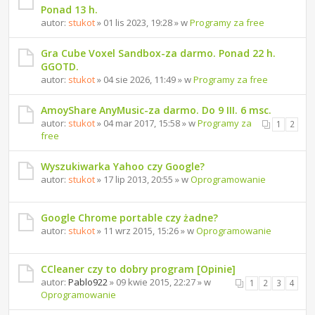
Ponad 13 h.
autor:
stukot
» 01 lis 2023, 19:28 » w
Programy za free
Gra Cube Voxel Sandbox-za darmo. Ponad 22 h.
GGOTD.
autor:
stukot
» 04 sie 2026, 11:49 » w
Programy za free
AmoyShare AnyMusic-za darmo. Do 9 III. 6 msc.
autor:
stukot
» 04 mar 2017, 15:58 » w
Programy za
1
2
free
Wyszukiwarka Yahoo czy Google?
autor:
stukot
» 17 lip 2013, 20:55 » w
Oprogramowanie
Google Chrome portable czy żadne?
autor:
stukot
» 11 wrz 2015, 15:26 » w
Oprogramowanie
CCleaner czy to dobry program [Opinie]
autor:
Pablo922
» 09 kwie 2015, 22:27 » w
1
2
3
4
Oprogramowanie