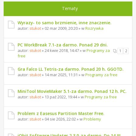
Tematy
Wyrazy- to samo brzmienie, inne znaczenie.
autor:
stukot
» 02 mar 2009, 20:20 » w
Rozrywka
PC WorkBreak 7.1-za darmo. Ponad 29 dni.
autor:
stukot
» 24 kwie 2018, 14:47 » w
Programy za
1
2
free
Gra Falco LL Tetris-za darmo. Ponad 20 h. GGOTD.
autor:
stukot
» 14 mar 2025, 11:31 » w
Programy za free
MiniTool MovieMaker 5.1-za darmo. Ponad 12 h. PC.
autor:
stukot
» 13 paź 2022, 19:44 » w
Programy za free
Problem z Easesus Partition Master Free.
autor:
stukot
» 04 sie 2026, 22:02 » w
Problemy
iObit Software Updater 2.3.0-za darmo. Do 14 III.