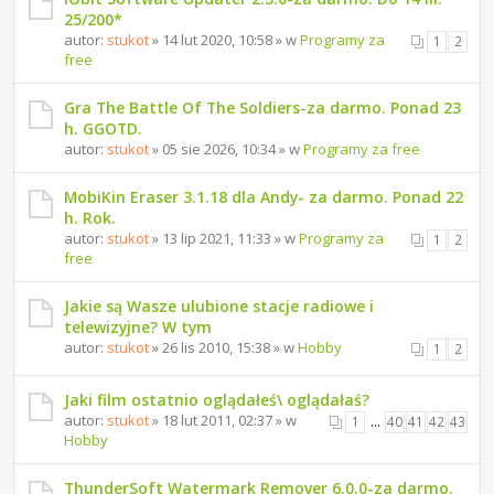
25/200*
autor:
stukot
» 14 lut 2020, 10:58 » w
Programy za
1
2
free
Gra The Battle Of The Soldiers-za darmo. Ponad 23
h. GGOTD.
autor:
stukot
» 05 sie 2026, 10:34 » w
Programy za free
MobiKin Eraser 3.1.18 dla Andy- za darmo. Ponad 22
h. Rok.
autor:
stukot
» 13 lip 2021, 11:33 » w
Programy za
1
2
free
Jakie są Wasze ulubione stacje radiowe i
telewizyjne? W tym
autor:
stukot
» 26 lis 2010, 15:38 » w
Hobby
1
2
Jaki film ostatnio oglądałeś\ oglądałaś?
autor:
stukot
» 18 lut 2011, 02:37 » w
1
…
40
41
42
43
Hobby
ThunderSoft Watermark Remover 6.0.0-za darmo.