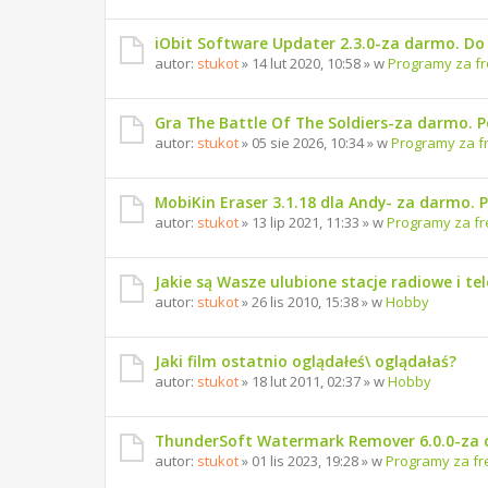
iObit Software Updater 2.3.0-za darmo. Do 1
autor:
stukot
» 14 lut 2020, 10:58 » w
Programy za f
Gra The Battle Of The Soldiers-za darmo. 
autor:
stukot
» 05 sie 2026, 10:34 » w
Programy za f
MobiKin Eraser 3.1.18 dla Andy- za darmo. 
autor:
stukot
» 13 lip 2021, 11:33 » w
Programy za fr
Jakie są Wasze ulubione stacje radiowe i te
autor:
stukot
» 26 lis 2010, 15:38 » w
Hobby
Jaki film ostatnio oglądałeś\ oglądałaś?
autor:
stukot
» 18 lut 2011, 02:37 » w
Hobby
ThunderSoft Watermark Remover 6.0.0-za 
autor:
stukot
» 01 lis 2023, 19:28 » w
Programy za fr