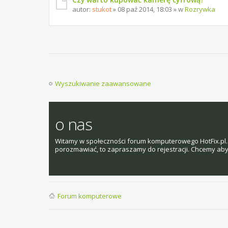
autor:
stukot
» 08 paź 2014, 18:03 » w
Rozrywka
Wyszukiwanie zaawansowane
o nas
Witamy w społeczności forum komputerowego HotFix.pl. 
porozmawiać, to zapraszamy do rejestracji. Chcemy aby t
Forum komputerowe