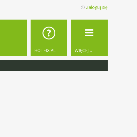
Zaloguj się
HOTFIX.PL
WIĘCEJ…