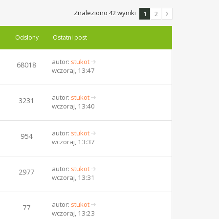
Znaleziono 42 wyniki
1
2
Odsłony
Ostatni post
autor:
stukot
68018
W
wczoraj, 13:47
y
ś
w
autor:
stukot
3231
i
W
wczoraj, 13:40
e
y
t
ś
l
w
autor:
stukot
954
n
i
W
wczoraj, 13:37
a
e
y
j
t
ś
n
l
w
autor:
stukot
2977
o
n
i
W
wczoraj, 13:31
w
a
e
y
s
j
t
ś
z
n
l
w
autor:
stukot
77
y
o
n
i
W
wczoraj, 13:23
p
w
a