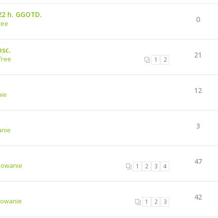
22 h. GGOTD.
0
ree
msc.
21
free
1
2
12
ie
3
nie
47
mowanie
1
2
3
4
42
owanie
1
2
3