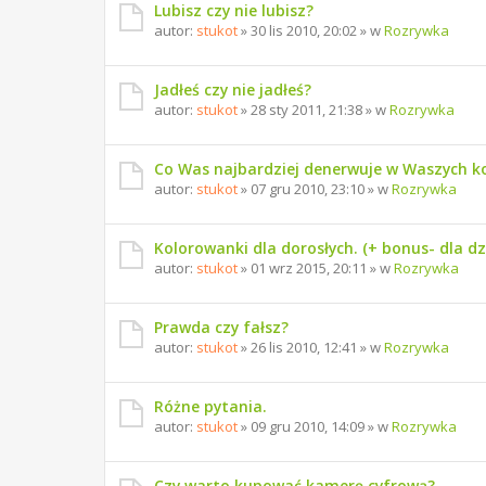
Lubisz czy nie lubisz?
autor:
stukot
» 30 lis 2010, 20:02 » w
Rozrywka
Jadłeś czy nie jadłeś?
autor:
stukot
» 28 sty 2011, 21:38 » w
Rozrywka
Co Was najbardziej denerwuje w Waszych 
autor:
stukot
» 07 gru 2010, 23:10 » w
Rozrywka
Kolorowanki dla dorosłych. (+ bonus- dla dzi
autor:
stukot
» 01 wrz 2015, 20:11 » w
Rozrywka
Prawda czy fałsz?
autor:
stukot
» 26 lis 2010, 12:41 » w
Rozrywka
Różne pytania.
autor:
stukot
» 09 gru 2010, 14:09 » w
Rozrywka
Czy warto kupować kamerę cyfrową?