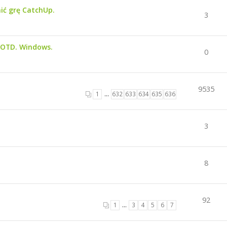
ić grę CatchUp.
3
GOTD. Windows.
0
9535
1
…
632
633
634
635
636
3
8
92
1
…
3
4
5
6
7