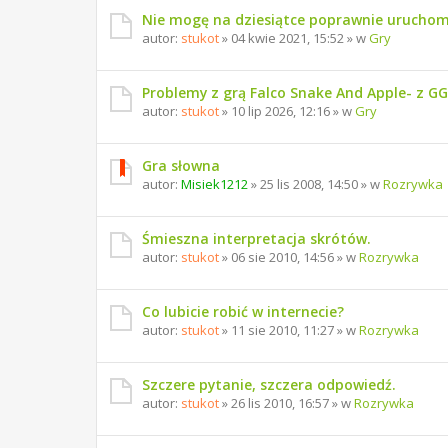
Nie mogę na dziesiątce poprawnie uruchom
autor:
stukot
» 04 kwie 2021, 15:52 » w
Gry
Problemy z grą Falco Snake And Apple- z G
autor:
stukot
» 10 lip 2026, 12:16 » w
Gry
Gra słowna
autor:
Misiek1212
» 25 lis 2008, 14:50 » w
Rozrywka
Śmieszna interpretacja skrótów.
autor:
stukot
» 06 sie 2010, 14:56 » w
Rozrywka
Co lubicie robić w internecie?
autor:
stukot
» 11 sie 2010, 11:27 » w
Rozrywka
Szczere pytanie, szczera odpowiedź.
autor:
stukot
» 26 lis 2010, 16:57 » w
Rozrywka