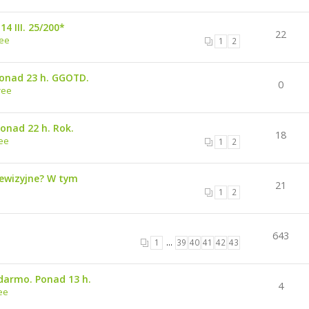
4 III. 25/200*
22
ree
1
2
Ponad 23 h. GGOTD.
0
ree
Ponad 22 h. Rok.
18
ee
1
2
lewizyjne? W tym
21
1
2
643
1
…
39
40
41
42
43
darmo. Ponad 13 h.
4
ee