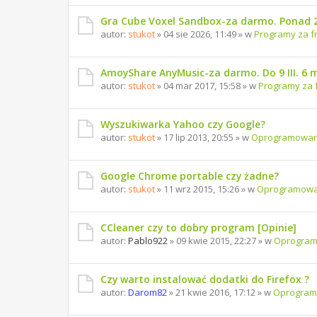
Gra Cube Voxel Sandbox-za darmo. Ponad 
autor:
stukot
» 04 sie 2026, 11:49 » w
Programy za f
AmoyShare AnyMusic-za darmo. Do 9 III. 6 
autor:
stukot
» 04 mar 2017, 15:58 » w
Programy za 
Wyszukiwarka Yahoo czy Google?
autor:
stukot
» 17 lip 2013, 20:55 » w
Oprogramowan
Google Chrome portable czy żadne?
autor:
stukot
» 11 wrz 2015, 15:26 » w
Oprogramowa
CCleaner czy to dobry program [Opinie]
autor:
Pablo922
» 09 kwie 2015, 22:27 » w
Oprogra
Czy warto instalować dodatki do Firefox ?
autor:
Darom82
» 21 kwie 2016, 17:12 » w
Oprogram