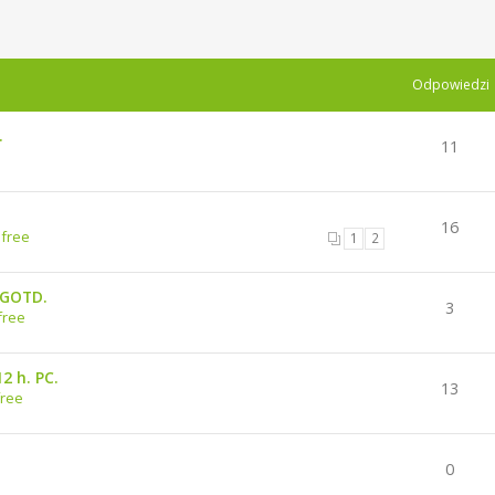
Odpowiedzi
.
11
16
 free
1
2
GGOTD.
3
free
2 h. PC.
13
free
0