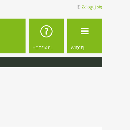
Zaloguj się
HOTFIX.PL
WIĘCEJ…