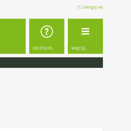
Zaloguj się
HOTFIX.PL
WIĘCEJ…