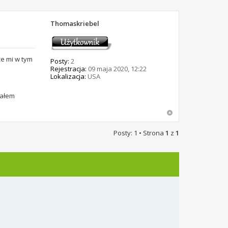
Thomaskriebel
że mi w tym
Posty:
2
Rejestracja:
09 maja 2020, 12:22
Lokalizacja:
USA
załem
Posty: 1 • Strona
1
z
1