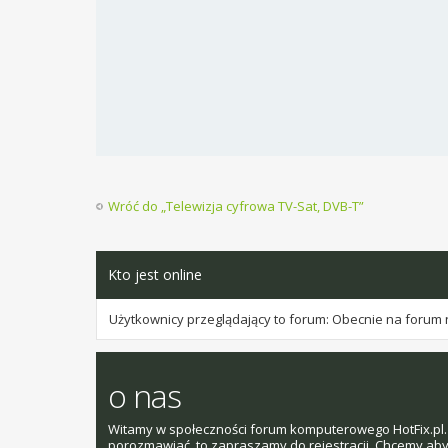
Wróć do „Telewizja cyfrowa TV-Sat, DVB-T”
Kto jest online
Użytkownicy przeglądający to forum: Obecnie na forum 
o nas
Witamy w społeczności forum komputerowego HotFix.pl. 
porozmawiać, to zapraszamy do rejestracji. Chcemy aby t