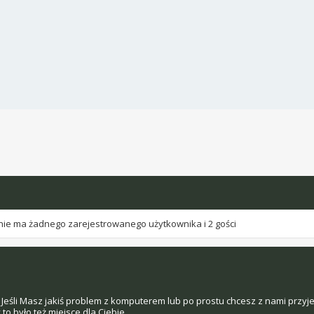
nie ma żadnego zarejestrowanego użytkownika i 2 gości
Jeśli Masz jakiś problem z komputerem lub po prostu chcesz z nami przyj
o było też miejsce dla Ciebie.