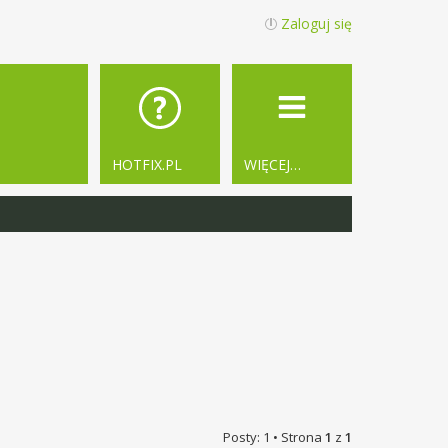
Zaloguj się
HOTFIX.PL
WIĘCEJ…
Posty: 1 • Strona
1
z
1