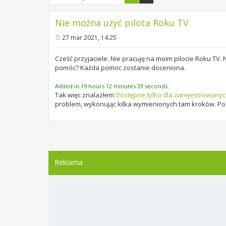
Nie można użyć pilota Roku TV
27 mar 2021, 14:25
P
o
s
Cześć przyjaciele. Nie pracuję na moim pilocie Roku TV. 
t
pomóc? Każda pomoc zostanie doceniona.
Added in 19 hours 12 minutes 33 seconds:
Tak więc znalazłem
Dostępne tylko dla zarejestrowany
problem, wykonując kilka wymienionych tam kroków. Po
Reklama