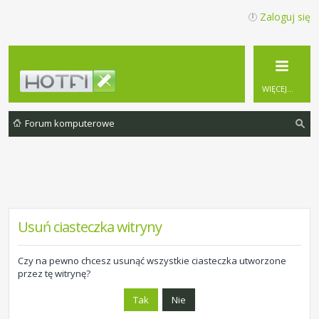
Zaloguj się
WIĘCEJ…
Forum komputerowe
zu
ka
j
Usuń ciasteczka witryny
Czy na pewno chcesz usunąć wszystkie ciasteczka utworzone
przez tę witrynę?