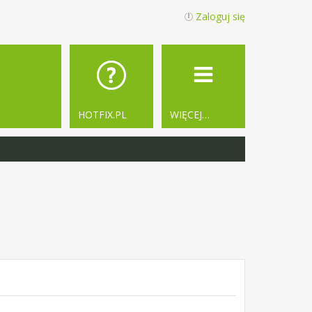
Zaloguj się
HOTFIX.PL
WIĘCEJ…