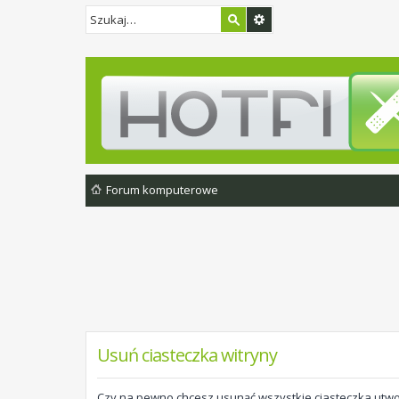
Forum komputerowe
Usuń ciasteczka witryny
Czy na pewno chcesz usunąć wszystkie ciasteczka utwo