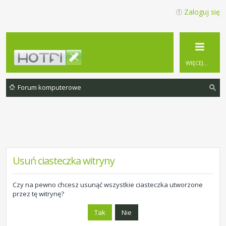
Zaloguj się
WIĘCEJ…
Forum komputerowe
zu
ka
j
Usuń ciasteczka witryny
Czy na pewno chcesz usunąć wszystkie ciasteczka utworzone
przez tę witrynę?