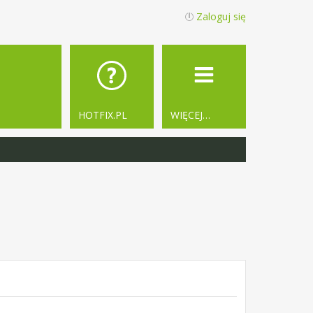
Zaloguj się
HOTFIX.PL
WIĘCEJ…