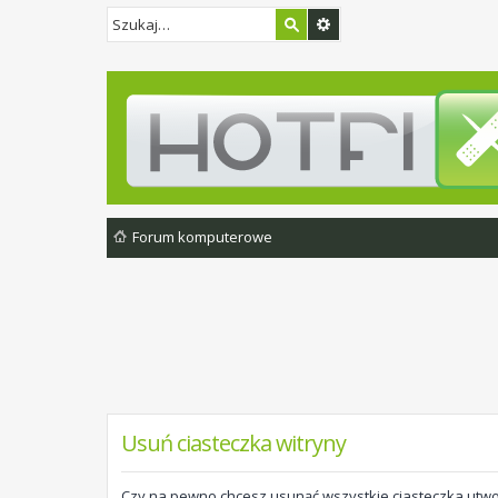
Forum komputerowe
Usuń ciasteczka witryny
Czy na pewno chcesz usunąć wszystkie ciasteczka utwo