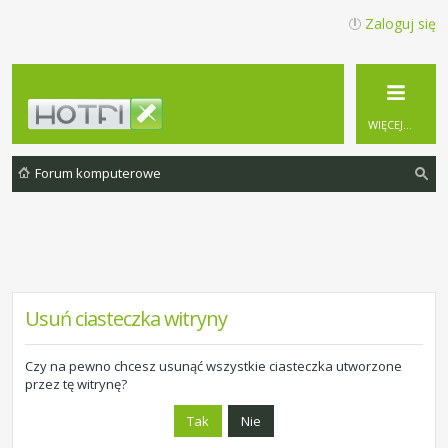
Zaloguj się
WIĘCEJ…
Forum komputerowe
zu
ka
j
Usuń ciasteczka witryny
Czy na pewno chcesz usunąć wszystkie ciasteczka utworzone
przez tę witrynę?