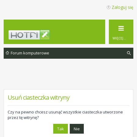
Zaloguj się
WIĘCEJ…
Forum komputerowe
zu
ka
j
Usuń ciasteczka witryny
Czy na pewno chcesz usunąć wszystkie ciasteczka utworzone
przez tę witrynę?