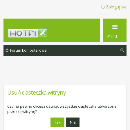
Zaloguj się
WIĘCEJ…
Forum komputerowe
zu
ka
j
Usuń ciasteczka witryny
Czy na pewno chcesz usunąć wszystkie ciasteczka utworzone
przez tę witrynę?