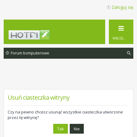
Zaloguj się
WIĘCEJ…
Forum komputerowe
zu
ka
j
Usuń ciasteczka witryny
Czy na pewno chcesz usunąć wszystkie ciasteczka utworzone
przez tę witrynę?