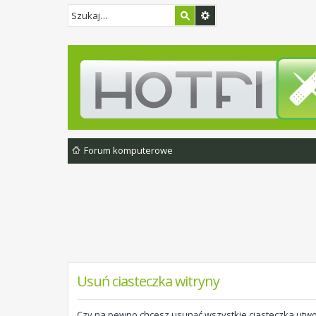
Forum komputerowe
Usuń ciasteczka witryny
Czy na pewno chcesz usunąć wszystkie ciasteczka utwo