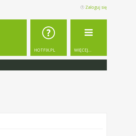
Zaloguj się
HOTFIX.PL
WIĘCEJ…