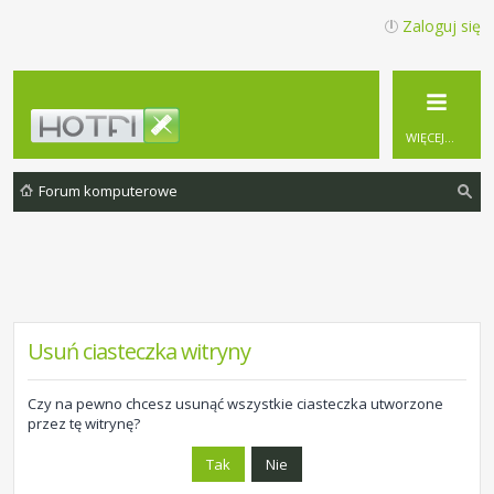
Zaloguj się
WIĘCEJ…
Forum komputerowe
zu
ka
j
Usuń ciasteczka witryny
Czy na pewno chcesz usunąć wszystkie ciasteczka utworzone
przez tę witrynę?