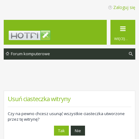
Zaloguj się
WIĘCEJ…
Forum komputerowe
zu
ka
j
Usuń ciasteczka witryny
Czy na pewno chcesz usunąć wszystkie ciasteczka utworzone
przez tę witrynę?