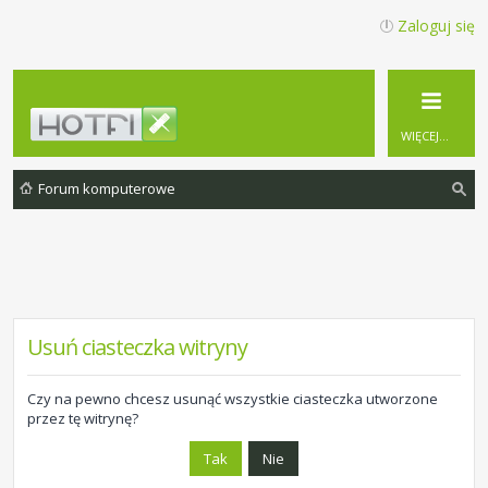
Zaloguj się
WIĘCEJ…
Forum komputerowe
zu
ka
j
Usuń ciasteczka witryny
Czy na pewno chcesz usunąć wszystkie ciasteczka utworzone
przez tę witrynę?