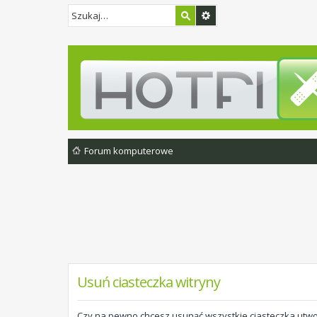
Forum komputerowe
Usuń ciasteczka witryny
Czy na pewno chcesz usunąć wszystkie ciasteczka utwo