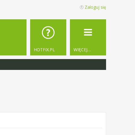
Zaloguj się
HOTFIX.PL
WIĘCEJ…