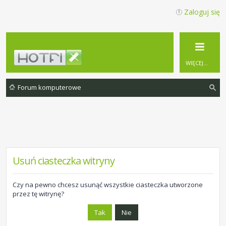
Zaloguj się
WIĘCEJ…
Forum komputerowe
zu
ka
j
Usuń ciasteczka witryny
Czy na pewno chcesz usunąć wszystkie ciasteczka utworzone
przez tę witrynę?