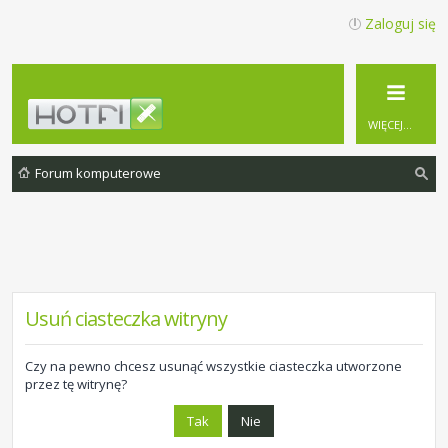
Zaloguj się
WIĘCEJ…
Forum komputerowe
zu
ka
j
Usuń ciasteczka witryny
Czy na pewno chcesz usunąć wszystkie ciasteczka utworzone
przez tę witrynę?