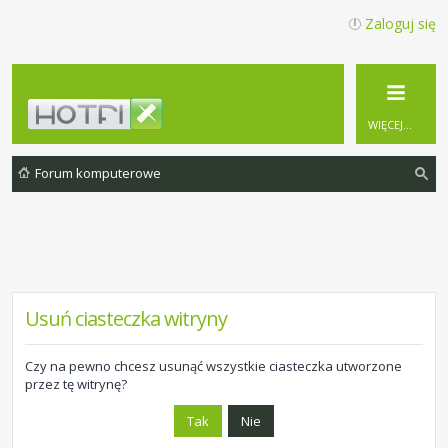
Zaloguj się
WIĘCEJ…
Forum komputerowe
zu
ka
j
Usuń ciasteczka witryny
Czy na pewno chcesz usunąć wszystkie ciasteczka utworzone
przez tę witrynę?