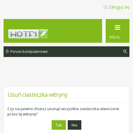
Zaloguj się
WIĘCEJ…
Forum komputerowe
zu
ka
j
Usuń ciasteczka witryny
Czy na pewno chcesz usunąć wszystkie ciasteczka utworzone
przez tę witrynę?