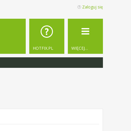
Zaloguj się
HOTFIX.PL
WIĘCEJ…