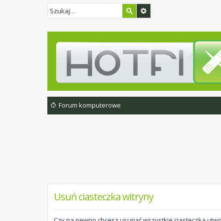
Forum komputerowe
Usuń ciasteczka witryny
Czy na pewno chcesz usunąć wszystkie ciasteczka utwo