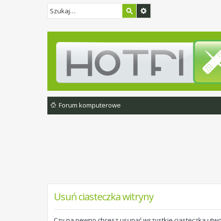
Forum komputerowe
Usuń ciasteczka witryny
Czy na pewno chcesz usunąć wszystkie ciasteczka utwo