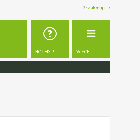
Zaloguj się
HOTFIX.PL
WIĘCEJ…