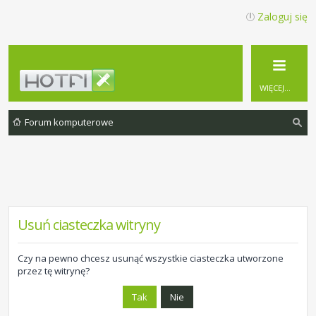
Zaloguj się
WIĘCEJ…
Forum komputerowe
zu
ka
j
Usuń ciasteczka witryny
Czy na pewno chcesz usunąć wszystkie ciasteczka utworzone
przez tę witrynę?