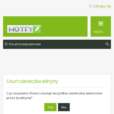
Zaloguj się
WIĘCEJ…
Forum komputerowe
zu
ka
j
Usuń ciasteczka witryny
Czy na pewno chcesz usunąć wszystkie ciasteczka utworzone
przez tę witrynę?