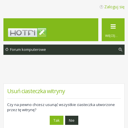
Zaloguj się
WIĘCEJ…
Forum komputerowe
zu
ka
j
Usuń ciasteczka witryny
Czy na pewno chcesz usunąć wszystkie ciasteczka utworzone
przez tę witrynę?